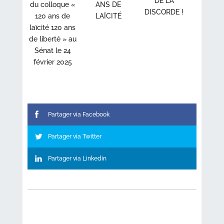
DE LA
du colloque «
ANS DE
DISCORDE !
120 ans de
LAÏCITÉ
laïcité 120 ans
de liberté » au
Sénat le 24
février 2025
Partager via Facebook
Partager via Twitter
Partager via Linkedin