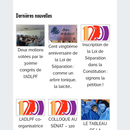
Dernières nouvelles
Inscription de
Cent vingtième
Deux motions
la Loi de
anniversaire de
votées par le
Séparation
la Loi de
30ème
dans la
Séparation :
congrès de
Constitution :
comme un
l’ADLPF
signons la
arbre tonique,
pétition !
la laïcité…
L’ADLPF co-
COLLOQUE AU
LE TABLEAU
organisatrice
SÉNAT – 120