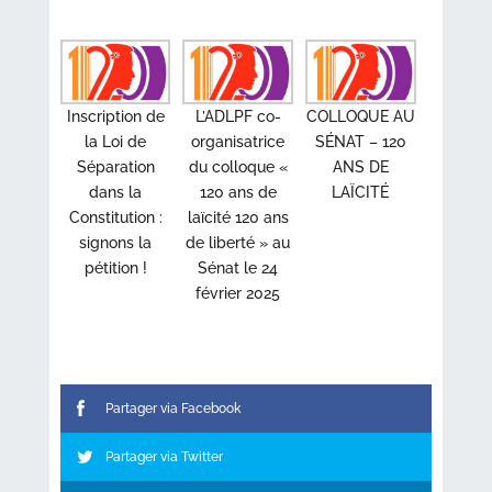
Inscription de
L’ADLPF co-
COLLOQUE AU
la Loi de
organisatrice
SÉNAT – 120
Séparation
du colloque «
ANS DE
dans la
120 ans de
LAÏCITÉ
Constitution :
laïcité 120 ans
signons la
de liberté » au
pétition !
Sénat le 24
février 2025
Partager via Facebook
Partager via Twitter