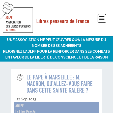
Libres penseurs de France
Sélectionner une page
UNE ASSOCIATION NE PEUT ŒUVRER QU’À LA MESURE DU
NOMBRE DE SES ADHÉRENTS
REJOIGNEZ L’ADLPF POUR LA RENFORCER DANS SES COMBATS
EN FAVEUR DE LA LIBERTÉ DE CONSCIENCE ET DE LA RAISON
LE PAPE À MARSEILLE : M.
MACRON, QU’ALLEZ-VOUS FAIRE
DANS CETTE SAINTE GALÈRE ?
22 Sep 2023
ADLPF
La Libre Pensée