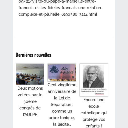
09/21/visite-du-pape-a-marseille-entre-
francois-et-les-fideles-francais-une-relation-
complexe-et-plurielle_6190386_3224.html
Dernières nouvelles
Cent vingtième
Deux motions
anniversaire de
votées par le
la Loi de
Encore une
30ème
Séparation :
école
congrès de
comme un
catholique qui
l’ADLPF
arbre tonique,
protège vos
la laïcité…
enfants !