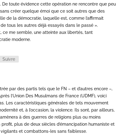
s. De toute évidence cette opération ne rencontre que peu
ée sans créer quelque émoi que ce soit autres que des
e de la démocratie, laquelle est, comme l’affirmait
n de tous les autres déjà essayés dans le passé ».
t, ce me semble, une atteinte aux libertés, tant
ocratie moderne.
Suivre
rée par des partis tels que le FN – et d’autres encore –,
 Après l’Union Des Musulmans de France (UDMF), voici
 pas. Les caractéristiques générales de tels mouvement
odernité et, à l’occasion, la violence. Ils sont, par ailleurs,
 ramènera à des guerres de religions plus ou moins
 profit, plus de deux siècles d’émancipation humaniste et
 vigilants et combattons-les sans faiblesse.