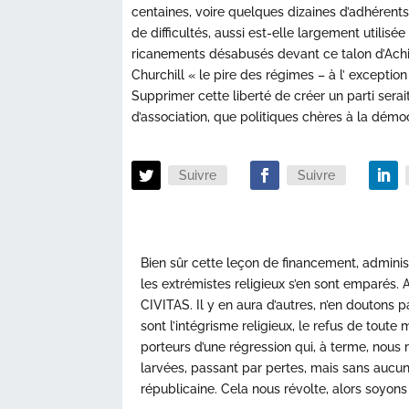
centaines, voire quelques dizaines d’adhérent
de difficultés, aussi est-elle largement utilis
ricanements désabusés devant ce talon d’Achill
Churchill « le pire des régimes – à l’ exceptio
Supprimer cette liberté de créer un parti serai
d’association, que politiques chères à la dém
Suivre
Suivre
Bien sûr cette leçon de financement, administ
les extrémistes religieux s’en sont emparés.
CIVITAS. Il y en aura d’autres, n’en doutons
sont l’intégrisme religieux, le refus de toute m
porteurs d’une régression qui, à terme, nous
larvées, passant par pertes, mais sans aucun
républicaine. Cela nous révolte, alors soyons