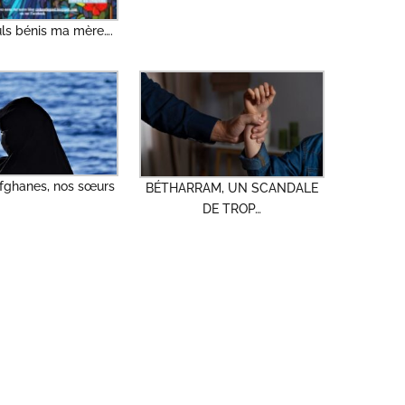
uls bénis ma mère….
ghanes, nos sœurs
BÉTHARRAM, UN SCANDALE
DE TROP…