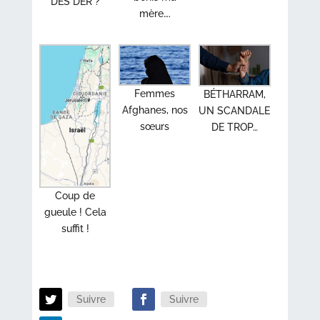
DES DER ?
mère….
Femmes
BÉTHARRAM,
Afghanes, nos
UN SCANDALE
sœurs
DE TROP…
Coup de
gueule ! Cela
suffit !
Suivre
Suivre