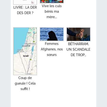
Vive les culs
LIVRE : LA DER
bénis ma
DES DER ?
mère….
Femmes
BÉTHARRAM,
Afghanes, nos
UN SCANDALE
sœurs
DE TROP…
Coup de
gueule ! Cela
suffit !