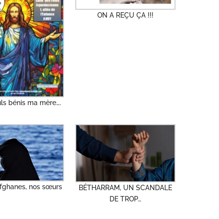
ON A REÇU ÇA !!!
uls bénis ma mère….
ghanes, nos sœurs
BÉTHARRAM, UN SCANDALE
DE TROP…