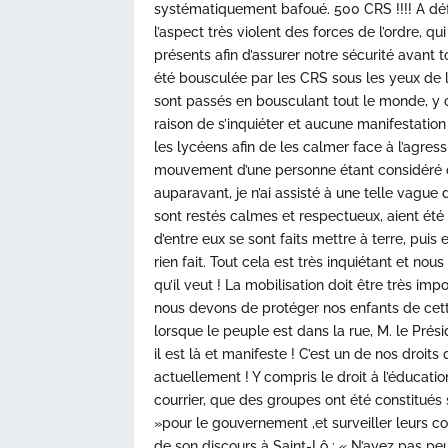
systématiquement bafoué. 500 CRS !!!! A défau
l’aspect très violent des forces de l’ordre, qu
présents afin d’assurer notre sécurité avant t
été bousculée par les CRS sous les yeux de 
sont passés en bousculant tout le monde, y c
raison de s’inquiéter et aucune manifestation
les lycéens afin de les calmer face à l’agres
mouvement d’une personne étant considéré 
auparavant, je n’ai assisté à une telle vague 
sont restés calmes et respectueux, aient ét
d’entre eux se sont faits mettre à terre, pui
rien fait. Tout cela est très inquiétant et nou
qu’il veut ! La mobilisation doit être très im
nous devons de protéger nos enfants de cett
lorsque le peuple est dans la rue, M. le Pré
il est là et manifeste ! C’est un de nos droi
actuellement ! Y compris le droit à l’éducati
courrier, que des groupes ont été constitués 
»pour le gouvernement ,et surveiller leurs co
de son discours à Saint-Lô : « N’ayez pas pe