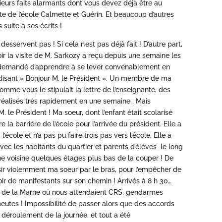
sieurs faits alarmants dont vous devez déjà être au
ante de l’école Calmette et Guérin. Et beaucoup d’autres
 suite à ses écrits !
 desservent pas ! Si cela n’est pas déjà fait ! D’autre part,
oir la visite de M. Sarkozy a reçu depuis une semaine les
r a demandé d’apprendre à se lever convenablement en
 disant « Bonjour M. le Président ». Un membre de ma
comme vous le stipulait la lettre de l’enseignante, des
réalisés très rapidement en une semaine… Mais
 le Président ! Ma soeur, dont l’enfant était scolarisé
 la barrière de l’école pour l’arrivée du président. Elle a
école et n’a pas pu faire trois pas vers l’école. Elle a
vec les habitants du quartier et parents d’élèves le long
e voisine quelques étages plus bas de la couper ! De
sir violemment ma soeur par le bras, pour l’empêcher de
voir de manifestants sur son chemin ! Arrivés à 8 h 30…
d de la Marne où nous attendaient CRS, gendarmes
eutes ! Impossibilité de passer alors que des accords
 déroulement de la journée, et tout a été