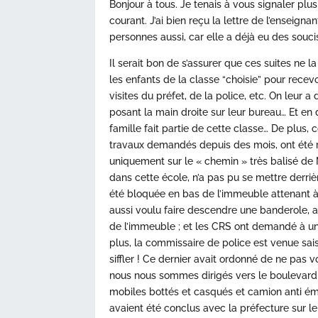
Bonjour à tous. Je tenais à vous signaler plu
courant. J’ai bien reçu la lettre de l’enseign
personnes aussi, car elle a déjà eu des soucis
Il serait bon de s’assurer que ces suites ne la
les enfants de la classe “choisie” pour recev
visites du préfet, de la police, etc. On leu
posant la main droite sur leur bureau… Et en
famille fait partie de cette classe… De plus, 
travaux demandés depuis des mois, ont été 
uniquement sur le « chemin » très balisé de M.
dans cette école, n’a pas pu se mettre derrière
été bloquée en bas de l’immeuble attenant à l’
aussi voulu faire descendre une banderole, a
de l’immeuble ; et les CRS ont demandé à un
plus, la commissaire de police est venue sai
siffler ! Ce dernier avait ordonné de ne pas 
nous nous sommes dirigés vers le boulevar
mobiles bottés et casqués et camion anti ém
avaient été conclus avec la préfecture sur le