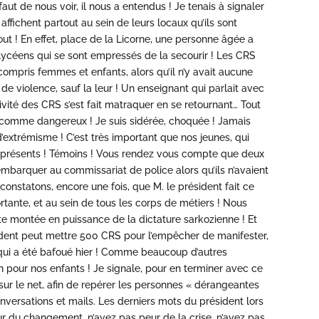
t de nous voir, il nous a entendus ! Je tenais à signaler
i affichent partout au sein de leurs locaux qu’ils sont
out ! En effet, place de la Licorne, une personne âgée a
lycéens qui se sont empressés de la secourir ! Les CRS
ompris femmes et enfants, alors qu’il n’y avait aucune
 de violence, sauf la leur ! Un enseignant qui parlait avec
sivité des CRS s’est fait matraquer en se retournant… Tout
comme dangereux ! Je suis sidérée, choquée ! Jamais
d’extrémisme ! C’est très important que nos jeunes, qui
é présents ! Témoins ! Vous rendez vous compte que deux
s embarquer au commissariat de police alors qu’ils n’avaient
s constatons, encore une fois, que M. le président fait ce
portante, et au sein de tous les corps de métiers ! Nous
e montée en puissance de la dictature sarkozienne ! Et
sident peut mettre 500 CRS pour l’empêcher de manifester,
ts qui a été bafoué hier ! Comme beaucoup d’autres
on pour nos enfants ! Je signale, pour en terminer avec ce
sur le net, afin de repérer les personnes « dérangeantes
nversations et mails. Les derniers mots du président lors
ur du changement, n’ayez pas peur de la crise, n’ayez pas