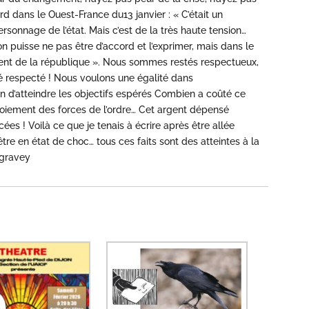
d dans le Ouest-France du13 janvier : « C’était un
personnage de l’état. Mais c’est de la très haute tension…
on puisse ne pas être d’accord et l’exprimer, mais dans le
ident de la république ». Nous sommes restés respectueux,
té respecté ! Nous voulons une égalité dans
n d’atteindre les objectifs espérés Combien a coûté ce
iement des forces de l’ordre… Cet argent dépensé
cées ! Voilà ce que je tenais à écrire après être allée
e en état de choc… tous ces faits sont des atteintes à la
egravey