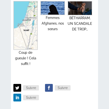
Femmes
BÉTHARRAM,
Afghanes, nos
UN SCANDALE
sœurs
DE TROP…
Coup de
gueule ! Cela
suffit !
Suivre
Suivre
Suivre