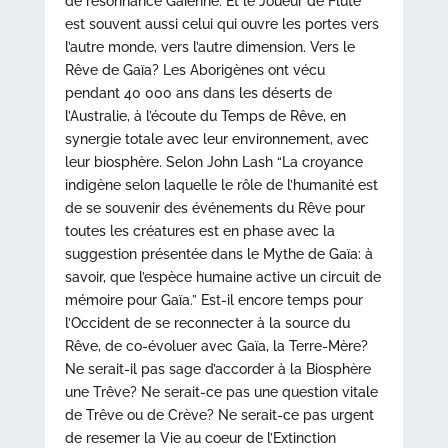
de résonnance Gaïenne. Et le Joueur de Flûte
est souvent aussi celui qui ouvre les portes vers
l’autre monde, vers l’autre dimension. Vers le
Rêve de Gaïa? Les Aborigènes ont vécu
pendant 40 000 ans dans les déserts de
l’Australie, à l’écoute du Temps de Rêve, en
synergie totale avec leur environnement, avec
leur biosphère. Selon John Lash “La croyance
indigène selon laquelle le rôle de l’humanité est
de se souvenir des événements du Rêve pour
toutes les créatures est en phase avec la
suggestion présentée dans le Mythe de Gaïa: à
savoir, que l’espèce humaine active un circuit de
mémoire pour Gaïa.” Est-il encore temps pour
l’Occident de se reconnecter à la source du
Rêve, de co-évoluer avec Gaïa, la Terre-Mère?
Ne serait-il pas sage d’accorder à la Biosphère
une Trêve? Ne serait-ce pas une question vitale
de Trêve ou de Crève? Ne serait-ce pas urgent
de resemer la Vie au coeur de l’Extinction