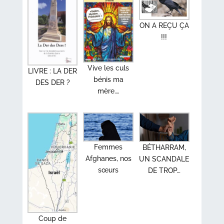
ON A REÇU ÇA
!!!
Vive les culs
LIVRE : LA DER
bénis ma
DES DER ?
mère….
Femmes
BÉTHARRAM,
Afghanes, nos
UN SCANDALE
sœurs
DE TROP…
Coup de