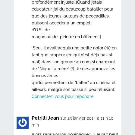
profondément injuste. [Quand j’étais
éducateur, j’ai du beaucoup batailler pour
que des jeunes, auteurs de peccadilles,
puissent accéder à un emploi
d’O.S., de
maçon ou de peintre en bâtiment.]
Seul, il avait acquis une petite notoriété en
tant que rappeur (ce qui n’est déjà pas si
mal) dans son groupe au nom si charmant
de “Nique ta mère” (!). Je désapprouve les
bonnes âmes
qui lui permettent de “briller” au cinéma et
ailleurs, malgré son passé si peu reluisant.
Connectez-vous pour répondre
Petrilli Jean
sur 23 janvier 2014 à 11 h 10
min
Alors sans vouloir polémiquer , il aurait peut