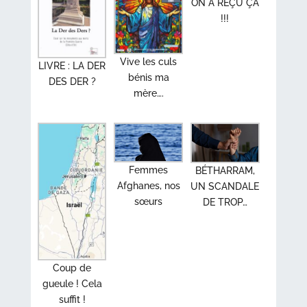
ON A REÇU ÇA
!!!
Vive les culs
LIVRE : LA DER
bénis ma
DES DER ?
mère….
Femmes
BÉTHARRAM,
Afghanes, nos
UN SCANDALE
sœurs
DE TROP…
Coup de
gueule ! Cela
suffit !