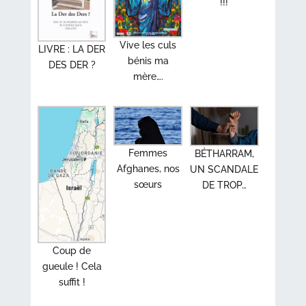
!!!
Vive les culs
LIVRE : LA DER
bénis ma
DES DER ?
mère….
Femmes
BÉTHARRAM,
Afghanes, nos
UN SCANDALE
sœurs
DE TROP…
Coup de
gueule ! Cela
suffit !