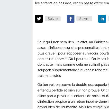
les enfants en bas âge, est en passe d’être é
Suivre
Suivre
Sauf qu’il n’en sera rien. En effet, au Pakista
assez d’influence sur des personnalités tant re
plus grave !, pour s’opposer au vaccin, pourt
contenir du porc !!! Qu’il pourrait ! On le sait
dont acte, mais comme cela ne suffirait pas 
soupçon supplémentaire : le vaccin rendrait
très machistes.
Où l’on voit en œuvre la double escroquerie ha
entendu perfide et bien sûr non prouvé. Or cro
d’une part à priver des enfants de soins, et d’
d’infection propice à un retour inopiné d’une
grand bien de l’humanité. Mais les religieux