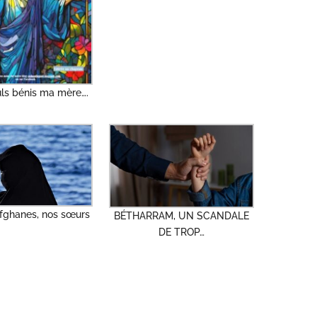
uls bénis ma mère….
ghanes, nos sœurs
BÉTHARRAM, UN SCANDALE
DE TROP…