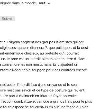
radiquée dans le monde… sauf… »
Suivre
n et au Nigeria s’agitent des groupes islamistes qui ont
ligieuses, qui s’en étonnera ?, que politiques, et là c’est
ant endémique chez eux, au prétexte qu’il pourrait
 bien, le porc est un interdit alimentaire en terre d’Islam,
à convaincre les non musulmans, ils y ajoutent un
 infertile.Redoutable soupçon pour ces contrées encore
bituelle : l’interdit issu d’une croyance et le sous
ire n’est pas savoir et ce type de posture qui revient,
autre part à maintenir en l’état un foyer potentiel
 infection, combattue et vaincue à grands frais pour le plus
 de toute espèce se soucient-ils en aucune façon du bien