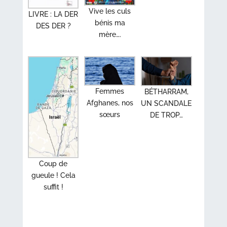
Vive les culs
LIVRE : LA DER
bénis ma
DES DER ?
mère….
Femmes
BÉTHARRAM,
Afghanes, nos
UN SCANDALE
sœurs
DE TROP…
Coup de
gueule ! Cela
suffit !