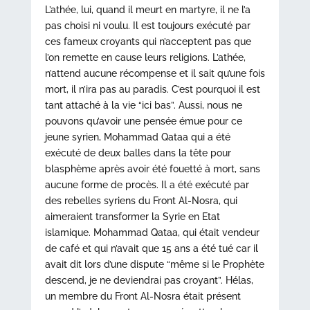
L’athée, lui, quand il meurt en martyre, il ne l’a
pas choisi ni voulu. Il est toujours exécuté par
ces fameux croyants qui n’acceptent pas que
l’on remette en cause leurs religions. L’athée,
n’attend aucune récompense et il sait qu’une fois
mort, il n’ira pas au paradis. C’est pourquoi il est
tant attaché à la vie “ici bas”. Aussi, nous ne
pouvons qu’avoir une pensée émue pour ce
jeune syrien, Mohammad Qataa qui a été
exécuté de deux balles dans la tête pour
blasphème après avoir été fouetté à mort, sans
aucune forme de procès. Il a été exécuté par
des rebelles syriens du Front Al-Nosra, qui
aimeraient transformer la Syrie en Etat
islamique. Mohammad Qataa, qui était vendeur
de café et qui n’avait que 15 ans a été tué car il
avait dit lors d’une dispute “même si le Prophète
descend, je ne deviendrai pas croyant”. Hélas,
un membre du Front Al-Nosra était présent