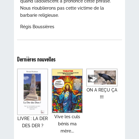
quand l’adolescent a prononcé cette phrase.
Nous n’oublierons pas cette victime de la
barbarie religieuse.
Régis Boussières
Dernières nouvelles
ON A REÇU ÇA
!!!
Vive les culs
LIVRE : LA DER
bénis ma
DES DER ?
mère….