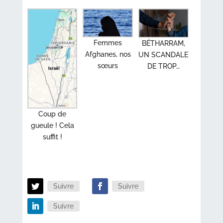
Femmes
BÉTHARRAM,
Afghanes, nos
UN SCANDALE
sœurs
DE TROP…
Coup de
gueule ! Cela
suffit !
Suivre
Suivre
Suivre