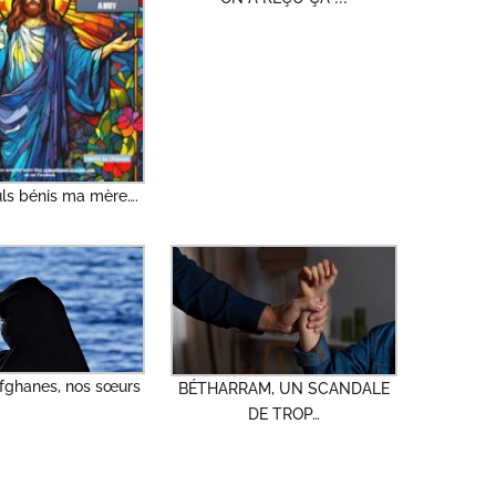
uls bénis ma mère….
ghanes, nos sœurs
BÉTHARRAM, UN SCANDALE
DE TROP…