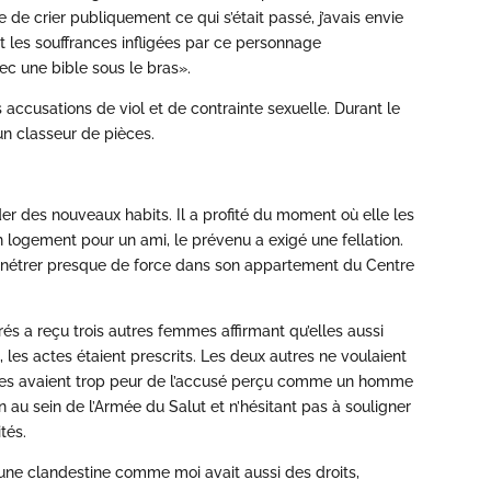
e de crier publiquement ce qui s’était passé, j’avais envie
t les souffrances infligées par ce personnage
ec une bible sous le bras».
s accusations de viol et de contrainte sexuelle. Durant le
 un classeur de pièces.
er des nouveaux habits. Il a profité du moment où elle les
un logement pour un ami, le prévenu a exigé une fellation.
pénétrer presque de force dans son appartement du Centre
s a reçu trois autres femmes affirmant qu’elles aussi
, les actes étaient prescrits. Les deux autres ne voulaient
, elles avaient trop peur de l’accusé perçu comme un homme
n au sein de l’Armée du Salut et n’hésitant pas à souligner
tés.
u’une clandestine comme moi avait aussi des droits,