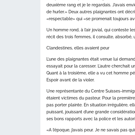
deuxième rang et je le regardais. J’avais envi
de hurler.» Deux autres plaignantes ont décri
«respectable» qui «se promenait toujours av
Un homme rond, à l’air jovial, qui conteste le
récit des trois femmes, il consulte, absorbé,
Clandestines, elles avaient peur
L’une des plaignantes était venue lui demand
essayait pour la caresser. L’autre cherchait 
Quant à la troisième, elle a vu cet homme 
Espoir avant de la violer.
Une représentante du Centre Suisses-immigré
étaient victimes du pasteur. Pour la première
pas porter plainte. En situation irrégulière
puissant, jouissant d’une grande considératio
ses bons rapports avec la police et les autori
«A l’époque, j’avais peur. Je ne savais pas q