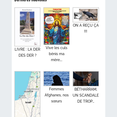
ON A REÇU ÇA
!!!
Vive les culs
LIVRE : LA DER
bénis ma
DES DER ?
mère….
Femmes
BÉTHARRAM,
Afghanes, nos
UN SCANDALE
sœurs
DE TROP…