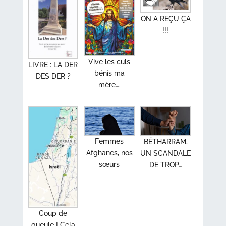
ON A REÇU ÇA
!!!
Vive les culs
LIVRE : LA DER
bénis ma
DES DER ?
mère….
Femmes
BÉTHARRAM,
Afghanes, nos
UN SCANDALE
sœurs
DE TROP…
Coup de
gueule ! Cela