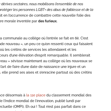
dérives sectaires, nous mobilisons l’ensemble de nos
rotéger les personnes LGBT+ des abus de faiblesse et de la
git en l’occurrence de combattre cette nouvelle folie des
ture morale inventée par
des furieux.
 communale au collège où l’entrée se fait en 6è. C’est
nde nouveau », un peu ce qu’on ressenti ceux qui faisaient
 où les crétins de services les attendaient et les
eurs d’une élévation d’esprit remarquable. Il semblerait
uveau » sévisse maintenant au collège où les nouveaux se
l’art de faire d’une date de naissance une injure et un
e
, elle prend ses aises et s’enracine partout où des crétins
lace désormais à
la 11e place
du classement mondial des
de l’Indice mondial de l’innovation, publié lundi par
ectuelle (OMPI). Eh oui ! Tout n’est pas parfait dans ce