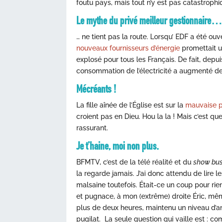
foutu pays, mais tout n’y est pas catastrophi
Le mythe du privé meilleur gestionnaire
… ne tient pas la route. Lorsqu’ EDF a été ouv
nouveaux fournisseurs d’énergie
promettait un
explosé pour tous les Français. De fait, depuis
consommation de l’électricité a augmenté d
Mécréants !
La fille aînée de l’Église est sur la
mauvaise p
croient pas en Dieu. Hou la la ! Mais c’est que
rassurant.
Je t’haine, moi non plus.
BFMTV, c’est de la télé réalité et du
show bus
la regarde jamais. J’ai donc attendu de lire
malsaine toutefois. Était-ce un coup pour ri
et pugnace, à mon (extrême) droite Éric, mêm
plus de deux heures, maintenu un niveau d’an
pugilat. La seule question qui vaille est : 