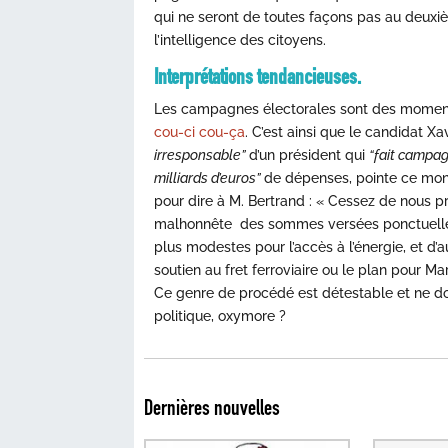
qui ne seront de toutes façons pas au deuxiè
l’intelligence des citoyens.
Interprétations tendancieuses.
Les campagnes électorales sont des moments
cou-ci cou-ça
. C’est ainsi que le candidat Xa
irresponsable”
d’un président qui
“fait campag
milliards d’euros”
de dépenses, pointe ce monsi
pour dire à M. Bertrand : « Cessez de nous p
malhonnête des sommes versées ponctuelle
plus modestes pour l’accès à l’énergie, et d
soutien au fret ferroviaire ou le plan pour Ma
Ce genre de procédé est détestable et ne don
politique, oxymore ?
Dernières nouvelles