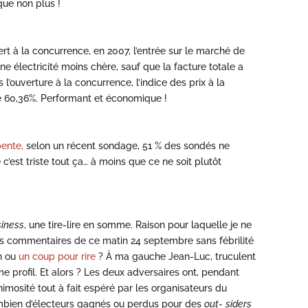
que non plus !
…
ert à la concurrence, en 2007, l’entrée sur le marché de
e électricité moins chère, sauf que la facture totale a
 l’ouverture à la concurrence, l’indice des prix à la
e 60,36%. Performant et économique !
ente,
selon un récent sondage, 51 % des sondés ne
 c’est triste tout ça… à moins que ce ne soit plutôt
iness
, une tire-lire en somme. Raison pour laquelle je ne
 les commentaires de ce matin 24 septembre sans fébrilité
en ou
un coup pour rire
? À ma gauche Jean-Luc, truculent
e profil. Et alors ? Les deux adversaires ont, pendant
imosité tout à fait espéré par les organisateurs du
combien d’électeurs gagnés ou perdus pour des
out-
siders