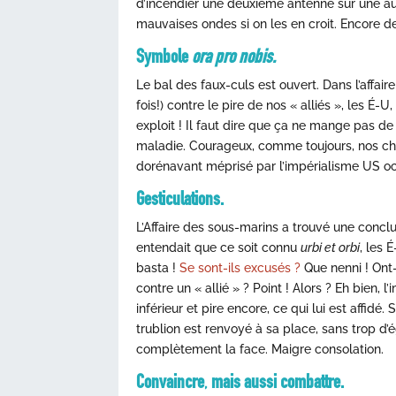
d’incendier une deuxième antenne sur une au
mauvaises ondes si on les en croit. Encore des
Symbole
ora pro nobis.
Le bal des faux-culs est ouvert. Dans l’affai
fois!) contre le pire de nos « alliés », les É-U
exploit ! Il faut dire que ça ne mange pas de
maladie. Courageux, comme toujours, nos che
dorénavant méprisé par l’impérialisme US o
Gesticulations.
L’Affaire des sous-marins a trouvé une conclu
entendait que ce soit connu
urbi et orbi
, les 
basta !
Se sont-ils excusés ?
Que nenni ! Ont-
contre un « allié » ? Point ! Alors ? Eh bien, 
inférieur et pire encore, ce qui lui est affidé
trublion est renvoyé à sa place, sans trop d’é
complètement la face. Maigre consolation.
Convaincre
,
mais aussi combattre.