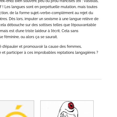
ek-end) bien souvent peu ou prou francisés (ex : vasistas,
ref ! Les langues sont en perpétuelle mutation, mais toutes
ction, de la forme sujet-verbe-complément au rejet du
utres. Dès lors, imputer un sexisme à une langue relève de
, cela débouche sur des sottises telles que l’épouvantable
 mais est d’une triste laideur à l’écrit. Cela sans
 féminine, ou alors ça se saurait.
 d’épauler et promouvoir la cause des femmes,
 et participer à ces improbables reptations langagières ?