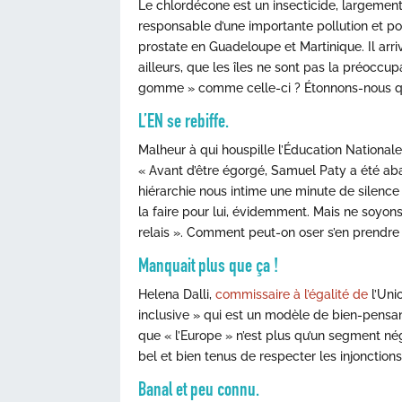
Le chlordécone est un insecticide, largement 
responsable d’une importante pollution et p
prostate en Guadeloupe et Martinique. Il arr
ailleurs, que les îles ne sont pas la préoccu
gomme » comme celle-ci ? Étonnons-nous qu’
L’EN se rebiffe.
Malheur à qui houspille l’Éducation Nationale,
« Avant d’être égorgé, Samuel Paty a été ab
hiérarchie nous intime une minute de silence
la faire pour lui, évidemment. Mais ne soyons 
relais ». Comment peut-on oser s’en prendre 
Manquait plus que ça !
Helena Dalli,
commissaire à l’égalité de
l’Uni
inclusive » qui est un modèle de bien-pensa
que « l’Europe » n’est plus qu’un segment n
bel et bien tenus de respecter les injonctions
Banal et peu connu.