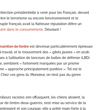
l’élection présidentielle à venir pour les Français, devant
contre le terrorisme ou encore l’environnement et le
e français avait la flatteuse réputation d’être un
utré dans le consumérisme
. Désolant !
maintien de l’ordre
est devenue particulièrement épineuse
oi travail, et le mouvement des « gilets jaunes » en 2018-
es à l’utilisation de lanceurs de balles de défense (LBD)
ance, semblent « fortement marquées par un prisme
une « approche principalement punitive ». Tel est le
 Chez ces gens-là, Monsieur, on n’est pas du genre
leurs racistes s’en offusquent, les chiens aboient, la
r de l’entre-deux-guerres, s’est mise au service de la
 entregent et son courage, elle a prêté main-forte à la