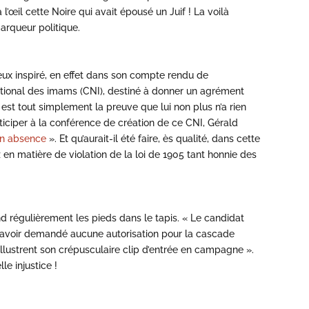
l’œil cette Noire qui avait épousé un Juif ! La voilà
arqueur politique.
ux inspiré, en effet dans son compte rendu de
national des imams (CNI), destiné à donner un agrément
 est tout simplement la preuve que lui non plus n’a rien
articiper à la conférence de création de ce CNI, Gérald
son absence
». Et qu’aurait-il été faire, ès qualité, dans cette
ez en matière de violation de la loi de 1905 tant honnie des
d régulièrement les pieds dans le tapis. « Le candidat
 n’avoir demandé aucune autorisation pour la cascade
 illustrent son crépusculaire clip d’entrée en campagne ».
le injustice !