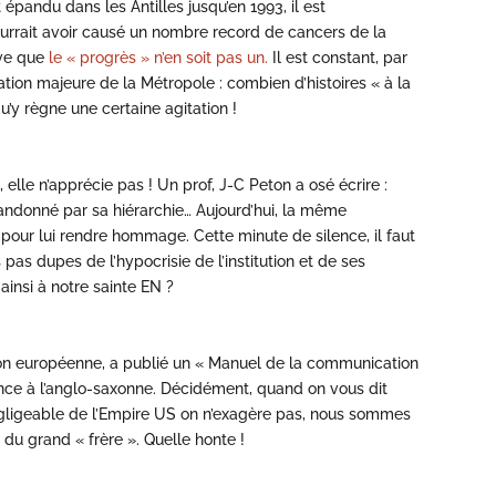
épandu dans les Antilles jusqu’en 1993, il est
ourrait avoir causé un nombre record de cancers de la
ive que
le « progrès » n’en soit pas un.
Il est constant, par
pation majeure de la Métropole : combien d’histoires « à la
y règne une certaine agitation !
 elle n’apprécie pas ! Un prof, J-C Peton a osé écrire :
andonné par sa hiérarchie… Aujourd’hui, la même
 pour lui rendre hommage. Cette minute de silence, il faut
pas dupes de l’hypocrisie de l’institution et de ses
ainsi à notre sainte EN ?
on européenne, a publié un « Manuel de la communication
nce à l’anglo-saxonne. Décidément, quand on vous dit
égligeable de l’Empire US on n’exagère pas, nous sommes
 du grand « frère ». Quelle honte !