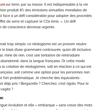
turé
sur terre, par sa masse. Il est indispensable à la vie
cation produit 8% des émissions annuelles mondiales de
 est face à un défi considérable pour adopter des procédés
fet de serre et capturer le CO2 émis. ». Un défi
ise de conscience devenue urgente.
 serait trop simple, ce néologisme est un pronom neutre
ar le biais d’une grammaire controuvée, qu’on dit inclusive.
r, mine de rien, c’est une tentative de réintroduire
 abandonné, dans la langue française. Or cette mode
 la création de néologismes, soit en réaction à ce qui est
ançaise, soit comme une option pour les personnes non
i est fort problématique. Je cherche des équivalents :
éjà pris ! Bergazelle ? Cherchez, c’est rigolo. Pour le
vagite ?
er.
 longue évolution et elle « embarque » sans cesse des mots