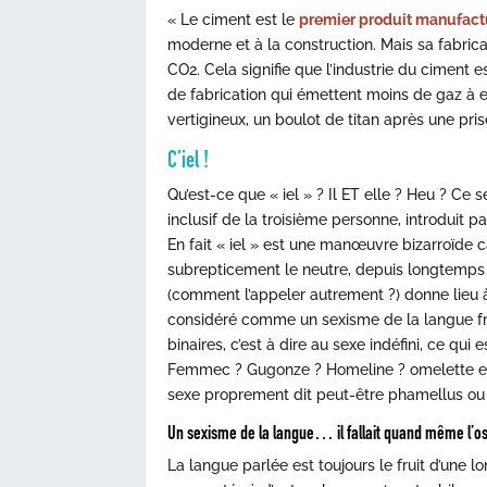
« Le ciment est le
premier produit manufac
moderne et à la construction. Mais sa fabri
CO2. Cela signifie que l’industrie du ciment
de fabrication qui émettent moins de gaz à ef
vertigineux, un boulot de titan après une pr
C’iel !
Qu’est-ce que « iel » ? Il ET elle ? Heu ? Ce
inclusif de la troisième personne, introduit p
En fait « iel » est une manœuvre bizarroïde ca
subrepticement le neutre, depuis longtemps
(comment l’appeler autrement ?) donne lieu à
considéré comme un sexisme de la langue fr
binaires, c’est à dire au sexe indéfini, ce qu
Femmec ? Gugonze ? Homeline ? omelette est d
sexe proprement dit peut-être phamellus ou 
Un sexisme de la langue… il fallait quand même l’os
La langue parlée est toujours le fruit d’une