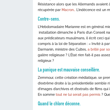
Résistance alors que les Allemands avaient à 
récupérée par
Macron…
L’indécence est un m
Contre-sens.
L’Hebdomadaire Marianne est en général mie
installation dimanche à Paris d’un Conseil 
aux prédicateurs musulmans, il écrit ceci qui
compris à la loi de Séparation : « Invité à p
Darmanin, ministre des Cultes,
a brillé par 
galère religieuse ? L’État n’en fait-il pas ass
religieux ?
La panique est mauvaise conseillère.
Zemmour, cette création médiatique, se pren
d’extrême droite à la présidentielle semble
d’images d’archives et d’extraits de films qui
En somme
tout ne lui serait pas permis
? Quel
Quand le chlore déconne.