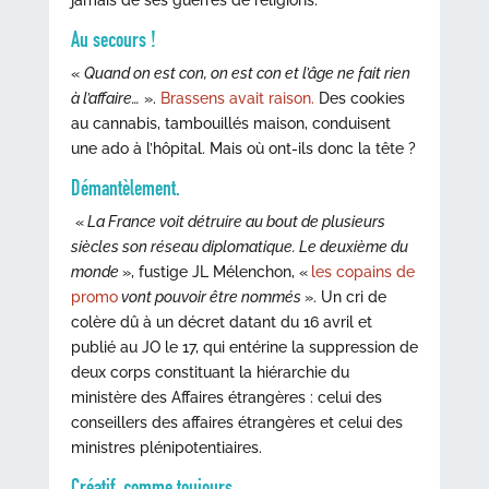
jamais de ses guerres de religions.
Au secours !
«
Quand on est con, on est con et l’âge ne fait rien
à l’affaire…
».
Brassens avait raison.
Des cookies
au cannabis, tambouillés maison, conduisent
une ado à l’hôpital. Mais où ont-ils donc la tête ?
Démantèlement.
«
La France voit détruire au bout de plusieurs
siècles son réseau diplomatique. Le deuxième du
monde
», fustige JL Mélenchon, «
les copains de
promo
vont pouvoir être nommés
». Un cri de
colère dû à un décret datant du 16 avril et
publié au JO le 17, qui entérine la suppression de
deux corps constituant la hiérarchie du
ministère des Affaires étrangères : celui des
conseillers des affaires étrangères et celui des
ministres plénipotentiaires.
Créatif, comme toujours.