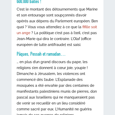
600.000 balles !
C’est le montant des détournements que Marine
et son entourage sont soupçonnés d’avoir
opérés aux dépens du Parlement européen. Ben
quoi ? Vous vous attendiez à ce que la
fifille soit
un ange
? La politique c’est pas à l’œil, c’est pas
Jean-Marie qui dira le contraire. L’Olaf [office
européen de lutte antifraude] est saisi.
Pâques, Pessah et ramadan…
… en plus d’un grand discours du pape, les
religions s’en donnent à cœur joie, youpie !
Dimanche à Jérusalem, les violences ont
commencé dès l’aube. L’Esplanade des
mosquées a été envahie par des centaines de
manifestants palestiniens munis de pierres, don
pascal aux Israéliens qui ne manqueraient pas
de venir se recueillir en un lieu considéré
comme sacré par eux. L’Humanité ne guérira