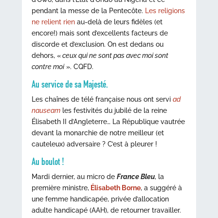
pendant la messe de la Pentecôte.
Les religions
ne relient rien
au-delà de leurs fidèles (et
encore!) mais sont d’excellents facteurs de
discorde et d’exclusion. On est dedans ou
dehors, «
ceux qui ne sont pas avec moi sont
contre moi
». CQFD.
Au service de sa Majesté.
Les chaînes de télé française nous ont servi
ad
nauseam
les festivités du jubilé de la reine
Élisabeth II d’Angleterre… La République vautrée
devant la monarchie de notre meilleur (et
cauteleux) adversaire ? C’est à pleurer !
Au boulot !
Mardi dernier, au micro de
France Bleu
, la
première ministre,
Élisabeth Borne
, a suggéré à
une femme handicapée, privée d’allocation
adulte handicapé (AAH), de retourner travailler.