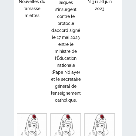
Nouvelles du
N°311 26 juin
laïques
ramasse
2023
s’insurgent
miettes
contre le
protocle
d’accord signé
le 17 mai 2023
entre le
ministre de
l’Éducation
nationale
(Pape Ndiaye)
et le secrétaire
général de
l’enseignement
catholique.