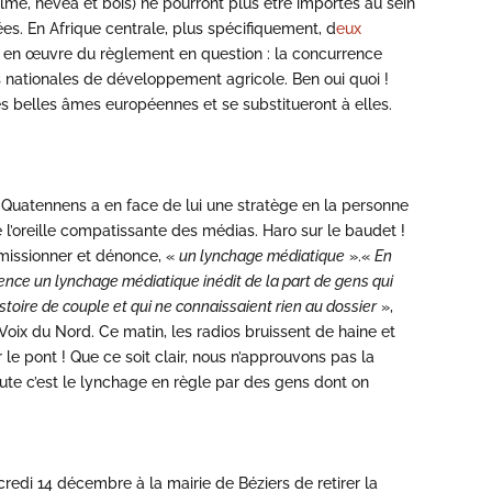
alme, hévéa et bois) ne pourront plus être importés au sein
ées. En Afrique centrale, plus spécifiquement, d
eux
 en œuvre du règlement en question : la concurrence
s nationales de développement agricole. Ben oui quoi !
es belles âmes européennes et se substitueront à elles.
 Quatennens a en face de lui une stratège en la personne
é l’oreille compatissante des médias. Haro sur le baudet !
missionner et dénonce, «
un lynchage médiatique
».«
En
ilence un lynchage médiatique inédit de la part de gens qui
istoire de couple et qui ne connaissaient rien au dossier
»,
Voix du Nord. Ce matin, les radios bruissent de haine et
 le pont ! Que ce soit clair, nous n’approuvons pas la
ute c’est le lynchage en règle par des gens dont on
redi 14 décembre à la mairie de Béziers de retirer la