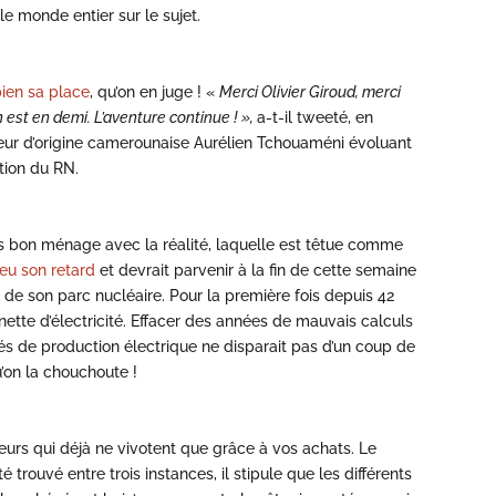
le monde entier sur le sujet.
bien sa place
, qu’on en juge ! «
Merci Olivier Giroud, merci
 est en demi. L’aventure continue ! »,
a-t-il tweeté, en
oueur d’origine camerounaise Aurélien Tchouaméni évoluant
tion du RN.
 pas bon ménage avec la réalité, laquelle est têtue comme
eu son retard
et devrait parvenir à la fin de cette semaine
6 de son parc nucléaire. Pour la première fois depuis 42
nette d’électricité. Effacer des années de mauvais calculs
és de production électrique ne disparait pas d’un coup de
’on la chouchoute !
eurs qui déjà ne vivotent que grâce à vos achats. Le
trouvé entre trois instances, il stipule que les différents