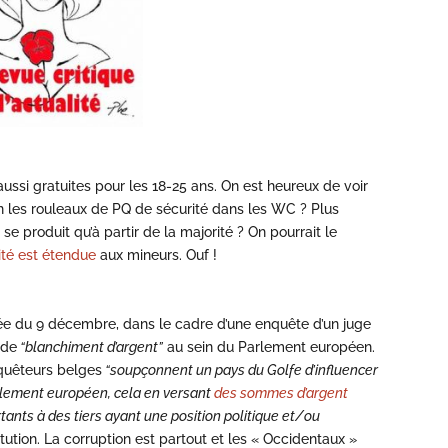
ssi gratuites pour les 18-25 ans. On est heureux de voir
n les rouleaux de PQ de sécurité dans les WC ? Plus
se produit qu’à partir de la majorité ? On pourrait le
ité est étendue
aux mineurs. Ouf !
rée du 9 décembre, dans le cadre d’une enquête d’un juge
 de
“blanchiment d’argent”
au sein du Parlement européen.
quêteurs belges
“soupçonnent un pays du Golfe d’influencer
rlement européen, cela en versant
des sommes d’argent
ants à des tiers ayant une position politique et/ou
itution. La corruption est partout et les « Occidentaux »