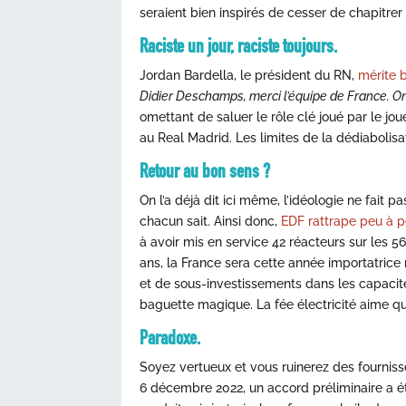
seraient bien inspirés de cesser de chapitrer 
Raciste un jour, raciste toujours.
Jordan Bardella, le président du RN,
mérite 
Didier Deschamps, merci l’équipe de France. On
omettant de saluer le rôle clé joué par le j
au Real Madrid. Les limites de la dédiabolisa
Retour au bon sens ?
On l’a déjà dit ici même, l’idéologie ne fait
chacun sait. Ainsi donc,
EDF rattrape peu à p
à avoir mis en service 42 réacteurs sur les 5
ans, la France sera cette année importatrice 
et de sous-investissements dans les capacit
baguette magique. La fée électricité aime qu
Paradoxe.
Soyez vertueux et vous ruinerez des fourniss
6 décembre 2022, un accord préliminaire a été 