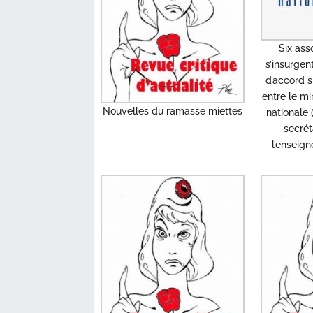
Six ass
s’insurgen
d’accord s
entre le mi
Nouvelles du ramasse miettes
nationale 
secrét
l’enseig