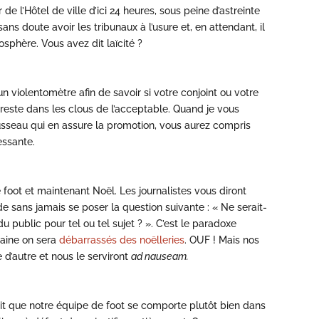
de l’Hôtel de ville d’ici 24 heures, sous peine d’astreinte
ns doute avoir les tribunaux à l’usure et, en attendant, il
sphère. Vous avez dit laïcité ?
 violentomètre afin de savoir si votre conjoint ou votre
!) reste dans les clous de l’acceptable. Quand je vous
usseau qui en assure la promotion, vous aurez compris
essante.
foot et maintenant Noël. Les journalistes vous diront
de sans jamais se poser la question suivante : « Ne serait-
u public pour tel ou tel sujet ? ». C’est le paradoxe
maine on sera
débarrassés des noëlleries
. OUF ! Mais nos
 d’autre et nous le serviront
ad nauseam.
fait que notre équipe de foot se comporte plutôt bien dans