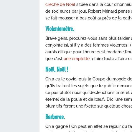
crèche de Noël
située dans la cour d’honneur 
de 100 euros par jour. Robert Ménard pense sa
se fait mousser à bas coût auprès de la catho
Violentomètre.
Brave gens, procurez-vous sans plus tarder un
conjointe (si, si il y a des femmes violentes 
aurais dit que pour l’heure c’est madame Ro
que c’est
une emplette
à faire toute affaire c
Noël, Noël !
On a eu le covid, puis la Coupe du monde de 
qu’ils traitent les sujets que le public deman
ce pas plutôt nous qui déclenchons l’intérêt d
éternel de la poule et de l’œuf… D’ici une se
plumitifs feront une fixette sur quelque chose
Barbares.
On a gagné ! On peut en effet se réjouir du 