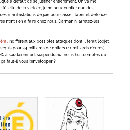
plique à défaut de se justifier entièrement. On va me
e félicite de la victoire, je ne peux oublier que des
 ces manifestations de joie pour casser, taper et défoncer
res n’ont rien à faire chez nous, Darmanin, arrêtez-les !
béral
indifférent aux possibles attaques dont il ferait l’objet.
acquis pour 44 milliards de dollars (41 milliards d’euros)
ceX, a soudainement suspendu au moins huit comptes de
 ça faut-il vous l’envelopper ?