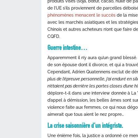
produits visés (soja, bœuf, cacao, huile de p
de l’UE s’ils proviennent de parcelles débois
phénomènes menacent le succès
de la mise
avec les marchés asiatiques et les stratégie
Chinois et autres acheteurs n’ont que faire d
CQFD.
Guerre intestine…
Apparemment il n’y aura qu’un grand blessé.
de son épouse dont il divorce, et qui a trouv
Cependant, Adrien Quatennens exclut de dé
plus de l’épreuve personnelle, j’ai enduré en s
n’étaient pas derrière les portes closes d’une h
déplore-t-il dans une interview donnée à La 
d’appel à démission, les belles âmes sont sur
violence faite aux femmes, ce qui nous dégo
aimerait que tous aient le nez propre…
La crise saisonnière d’un intégriste.
Une énième fois, la justice a ordonné ce merc