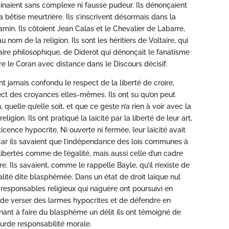
ssinaient sans complexe ni fausse pudeur. Ils dénonçaient
la bêtise meurtrière. Ils s’inscrivent désormais dans la
min. Ils côtoient Jean Calas et le Chevalier de Labarre,
nom de la religion. Ils sont les héritiers de Voltaire, qui
aire philosophique, de Diderot qui dénonçait le fanatisme
lire le Coran avec distance dans le Discours décisif.
t jamais confondu le respect de la liberté de croire,
pect des croyances elles-mêmes. Ils ont su qu’on peut
, quelle qu’elle soit, et que ce geste n’a rien à voir avec la
igion. Ils ont pratiqué la laïcité par la liberté de leur art,
éticence hypocrite. Ni ouverte ni fermée, leur laïcité avait
 Car ils savaient que l’indépendance des lois communes à
 libertés comme de l’égalité, mais aussi celle d’un cadre
 Ils savaient, comme le rappelle Bayle, qu’il n’existe de
ité dite blasphémée. Dans un état de droit laïque nul
 responsables religieux qui naguère ont poursuivi en
 de verser des larmes hypocrites et de défendre en
 tenant à faire du blasphème un délit ils ont témoigné de
ourde responsabilité morale.