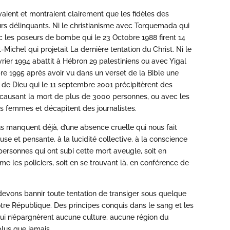
aient et montraient clairement que les fidèles des
urs délinquants. Ni le christianisme avec Torquemada qui
c les poseurs de bombe qui le 23 Octobre 1988 firent 14
Michel qui projetait La dernière tentation du Christ. Ni le
rier 1994 abattit à Hébron 29 palestiniens ou avec Yigal
re 1995 après avoir vu dans un verset de la Bible une
us de Dieu qui le 11 septembre 2001 précipitèrent des
 causant la mort de plus de 3000 personnes, ou avec les
les femmes et décapitent des journalistes.
 manquent déjà, d’une absence cruelle qui nous fait
use et pensante, à la lucidité collective, à la conscience
personnes qui ont subi cette mort aveugle, soit en
 les policiers, soit en se trouvant là, en conférence de
 devons bannir toute tentation de transiger sous quelque
otre République. Des principes conquis dans le sang et les
qui n’épargnèrent aucune culture, aucune région du
 plus que jamais.