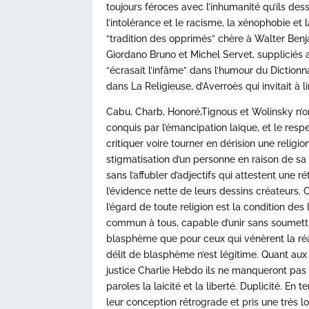
toujours féroces avec l’inhumanité qu’ils de
l’intolérance et le racisme, la xénophobie et 
“tradition des opprimés” chère à Walter Benja
Giordano Bruno et Michel Servet, suppliciés au 
“écrasait l’infâme” dans l’humour du Dictionn
dans La Religieuse, d’Averroès qui invitait à 
Cabu, Charb, Honoré,Tignous et Wolinsky n’on
conquis par l’émancipation laïque, et le res
critiquer voire tourner en dérision une religion
stigmatisation d’un personne en raison de sa rel
sans l’affubler d’adjectifs qui attestent une r
l’évidence nette de leurs dessins créateurs.
l’égard de toute religion est la condition des
commun à tous, capable d’unir sans soumettre.
blasphème que pour ceux qui vénèrent la réal
délit de blasphème n’est légitime. Quant aux
justice Charlie Hebdo ils ne manqueront pas
paroles la laicité et la liberté. Duplicité. En
leur conception rétrograde et pris une très l