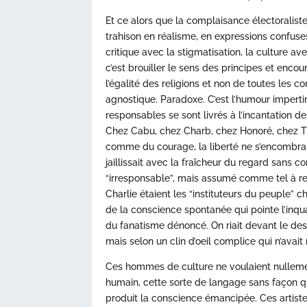
Et ce alors que la complaisance électoraliste 
trahison en réalisme, en expressions confuse
critique avec la stigmatisation, la culture ave
c’est brouiller le sens des principes et enco
l’égalité des religions et non de toutes les c
agnostique. Paradoxe. C’est l’humour impertin
responsables se sont livrés à l’incantation d
Chez Cabu, chez Charb, chez Honoré, chez Ti
comme du courage, la liberté ne s’encombrai
jaillissait avec la fraîcheur du regard sans c
“irresponsable”, mais assumé comme tel à re
Charlie étaient les “instituteurs du peuple” c
de la conscience spontanée qui pointe l’inqua
du fanatisme dénoncé. On riait devant le dessi
mais selon un clin d’oeil complice qui n’avait
Ces hommes de culture ne voulaient nullement f
humain, cette sorte de langage sans façon q
produit la conscience émancipée. Ces artist