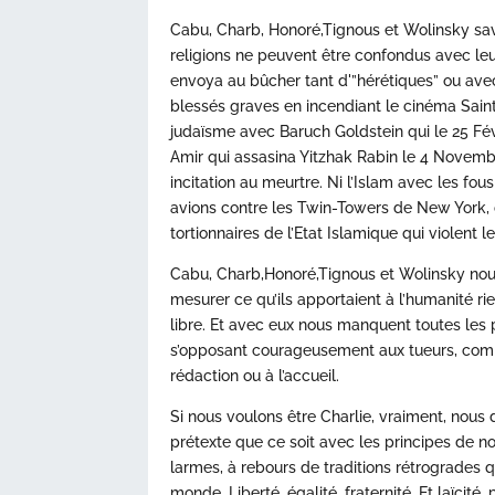
Cabu, Charb, Honoré,Tignous et Wolinsky sav
religions ne peuvent être confondus avec le
envoya au bûcher tant d'”hérétiques” ou ave
blessés graves en incendiant le cinéma Saint-
judaïsme avec Baruch Goldstein qui le 25 Fév
Amir qui assasina Yitzhak Rabin le 4 Novemb
incitation au meurtre. Ni l’Islam avec les fo
avions contre les Twin-Towers de New York,
tortionnaires de l’Etat Islamique qui violent 
Cabu, Charb,Honoré,Tignous et Wolinsky nous
mesurer ce qu’ils apportaient à l’humanité rie
libre. Et avec eux nous manquent toutes les 
s’opposant courageusement aux tueurs, comme
rédaction ou à l’accueil.
Si nous voulons être Charlie, vraiment, nous
prétexte que ce soit avec les principes de n
larmes, à rebours de traditions rétrogrades 
monde. Liberté, égalité, fraternité. Et laïcité,