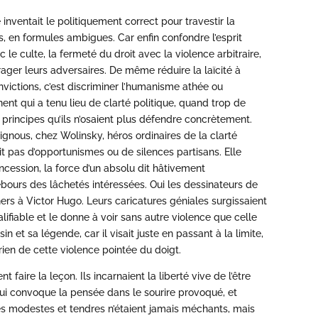
inventait le politiquement correct pour travestir la
s, en formules ambigues. Car enfin confondre l’esprit
c le culte, la fermeté du droit avec la violence arbitraire,
urager leurs adversaires. De même réduire la laïcité à
onvictions, c’est discriminer l’humanisme athée ou
ent qui a tenu lieu de clarté politique, quand trop de
e principes qu’ils n’osaient plus défendre concrètement.
gnous, chez Wolinsky, héros ordinaires de la clarté
t pas d’opportunismes ou de silences partisans. Elle
oncession, la force d’un absolu dit hâtivement
bours des lâchetés intéressées. Oui les dessinateurs de
hers à Victor Hugo. Leurs caricatures géniales surgissaient
lifiable et le donne à voir sans autre violence que celle
n et sa légende, car il visait juste en passant à la limite,
 rien de cette violence pointée du doigt.
aire la leçon. Ils incarnaient la liberté vive de l’être
ui convoque la pensée dans le sourire provoqué, et
es modestes et tendres n’étaient jamais méchants, mais