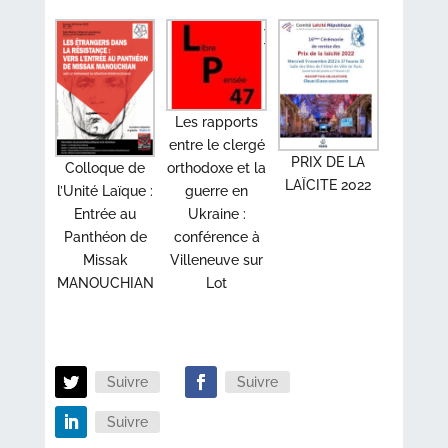
Les rapports
entre le clergé
PRIX DE LA
Colloque de
orthodoxe et la
LAÏCITE 2022
l’Unité Laïque :
guerre en
Entrée au
Ukraine :
Panthéon de
conférence à
Missak
Villeneuve sur
MANOUCHIAN
Lot
Suivre
Suivre
Suivre