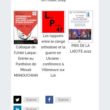
OCTOBRE 2024
Les rapports
entre le clergé
PRIX DE LA
Colloque de
orthodoxe et la
LAÏCITE 2022
l’Unité Laïque :
guerre en
Entrée au
Ukraine :
Panthéon de
conférence à
Missak
Villeneuve sur
MANOUCHIAN
Lot
Suivre
Suivre
Suivre