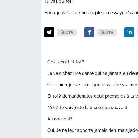
Tu vas où, toi ?
Hooo, je vais chez un couple qui essaye d’avoir
Suivre
Suivre
C’est cool ! Et toi ?
Je vais chez une dame qui n’a jamais eu d’enf
C’est bien, je suis sûre qu’elle va être vraime
Et toi ? demandent les deux premières à la t
Moi ? Je vais juste là à côté, au couvent.
Au couvent?
Oui. Je ne leur apporte jamais rien, mais j’ador