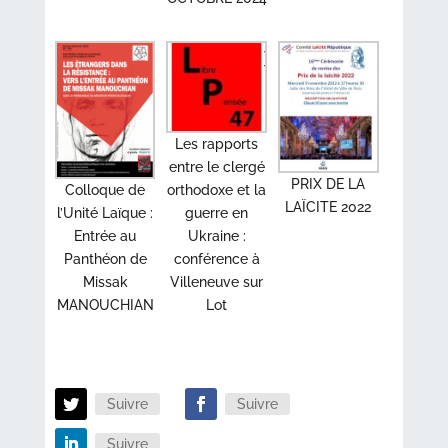
Les rapports
entre le clergé
PRIX DE LA
Colloque de
orthodoxe et la
LAÏCITE 2022
l’Unité Laïque :
guerre en
Entrée au
Ukraine :
Panthéon de
conférence à
Missak
Villeneuve sur
MANOUCHIAN
Lot
Suivre
Suivre
Suivre