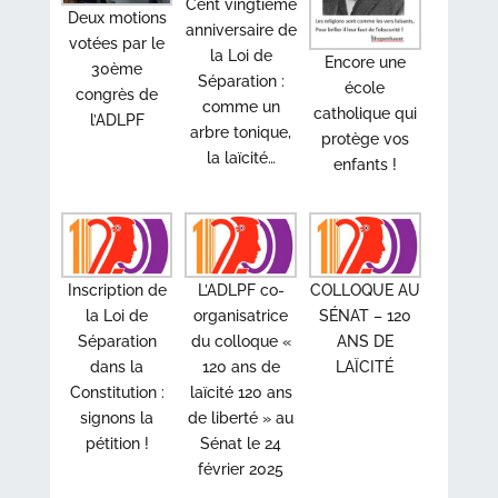
Cent vingtième
Deux motions
anniversaire de
votées par le
la Loi de
Encore une
30ème
Séparation :
école
congrès de
comme un
catholique qui
l’ADLPF
arbre tonique,
protège vos
la laïcité…
enfants !
Inscription de
L’ADLPF co-
COLLOQUE AU
la Loi de
organisatrice
SÉNAT – 120
Séparation
du colloque «
ANS DE
dans la
120 ans de
LAÏCITÉ
Constitution :
laïcité 120 ans
signons la
de liberté » au
pétition !
Sénat le 24
février 2025