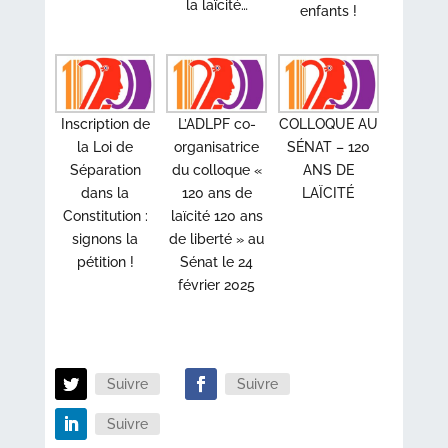
la laïcité…
enfants !
Inscription de
L’ADLPF co-
COLLOQUE AU
la Loi de
organisatrice
SÉNAT – 120
Séparation
du colloque «
ANS DE
dans la
120 ans de
LAÏCITÉ
Constitution :
laïcité 120 ans
signons la
de liberté » au
pétition !
Sénat le 24
février 2025
Suivre
Suivre
Suivre