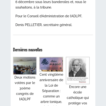
6 décembre sous leurs banderoles et, nous le
souhaitons, à la tribune.
Pour le Conseil d’Administration de l’ADLPF,
Denis PELLETIER, secrétaire général.
Dernières nouvelles
Cent vingtième
Deux motions
anniversaire de
votées par le
la Loi de
Encore une
30ème
Séparation :
école
congrès de
comme un
catholique qui
l’ADLPF
arbre tonique,
protège vos