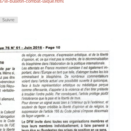
s/le-bulletin-combat-laique.html
Suivre