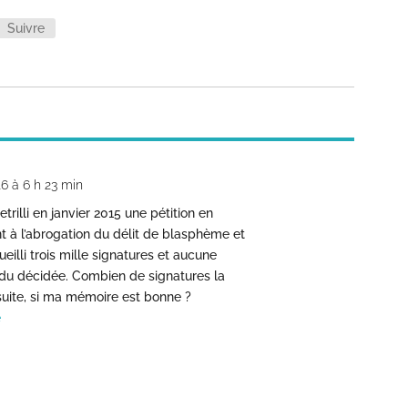
Suivre
16 à 6 h 23 min
rilli en janvier 2015 une pétition en
t à l’abrogation du délit de blasphème et
illi trois mille signatures et aucune
ndu décidée. Combien de signatures la
t suite, si ma mémoire est bonne ?
e