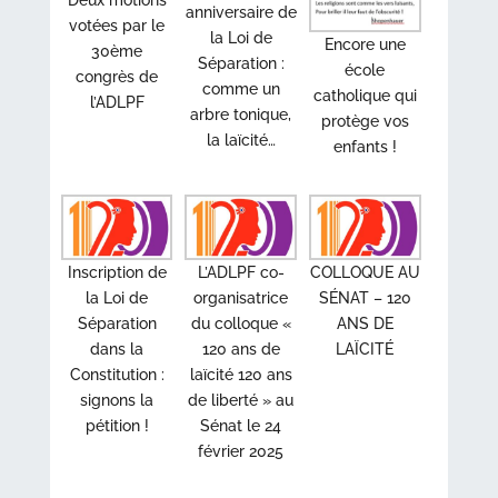
Deux motions
anniversaire de
votées par le
la Loi de
Encore une
30ème
Séparation :
école
congrès de
comme un
catholique qui
l’ADLPF
arbre tonique,
protège vos
la laïcité…
enfants !
Inscription de
L’ADLPF co-
COLLOQUE AU
la Loi de
organisatrice
SÉNAT – 120
Séparation
du colloque «
ANS DE
dans la
120 ans de
LAÏCITÉ
Constitution :
laïcité 120 ans
signons la
de liberté » au
pétition !
Sénat le 24
février 2025