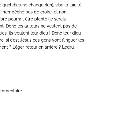
e quel dieu ne change rien), vise la laïcité,
i n’empêche pas de croire, et non
re pourrait être planté (je serais
rent. Donc les auteurs ne veulent pas de
s, ils veulent leur dieu ! Donc leur dieu
 si c’est Jésus ces gens vont flinguer les
nt ? Léger retour en arrière ? Ledru
e
ommentaire.