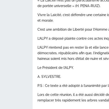
« La Laïcité n’est pas un particularisme acci
de portée universelle » (H. PENA-RUIZ).
Vivre la Laïcité, c’est défendre une certaine
et morale.
C’est une ambition de Liberté pour l’Homme a
L’ALPY a déposé plainte contre ces actes inq
L’ALPY n’entend pas en rester là et elle lance
démocrates, républicains afin que, l’indignat
haineux soient mis hors d’état de nuire et 
Le Président de l’ALPY.
A. SYLVESTRE.
P.S : Ce texte a été adopté à l’unanimité par
Lors de cette réunion, il a été aussi décidé 
remplacer très rapidement les arbres vandal