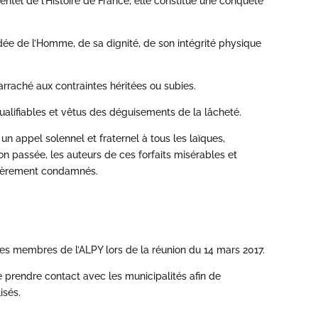
dentel de l’Histoire de France, elle constitue une conquête
 idée de l’Homme, de sa dignité, de son intégrité physique
rraché aux contraintes héritées ou subies.
ualifiables et vêtus des déguisements de la lâcheté.
 un appel solennel et fraternel à tous les laïques,
ion passée, les auteurs de ces forfaits misérables et
sévèrement condamnés.
 les membres de l’ALPY lors de la réunion du 14 mars 2017.
de prendre contact avec les municipalités afin de
isés.