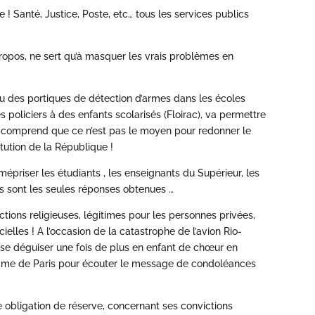
e ! Santé, Justice, Poste, etc… tous les services publics
propos, ne sert qu’à masquer les vrais problèmes en
ou des portiques de détection d’armes dans les écoles
es policiers à des enfants scolarisés (Floirac), va permettre
n comprend que ce n’est pas le moyen pour redonner le
tution de la République !
épriser les étudiants , les enseignants du Supérieur, les
s sont les seules réponses obtenues …
tions religieuses, légitimes pour les personnes privées,
cielles ! A l’occasion de la catastrophe de l’avion Rio-
e se déguiser une fois de plus en enfant de chœur en
Dame de Paris pour écouter le message de condoléances
e obligation de réserve, concernant ses convictions