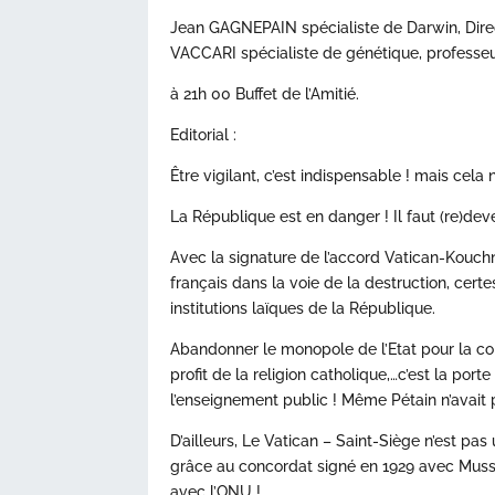
Jean GAGNEPAIN spécialiste de Darwin, Dire
VACCARI spécialiste de génétique, professeur
à 21h 00 Buffet de l’Amitié.
Editorial :
Être vigilant, c’est indispensable ! mais cela n
La République est en danger ! Il faut (re)deve
Avec la signature de l’accord Vatican-Kouchn
français dans la voie de la destruction, certe
institutions laïques de la République.
Abandonner le monopole de l’Etat pour la co
profit de la religion catholique,…c’est la port
l’enseignement public ! Même Pétain n’avait pa
D’ailleurs, Le Vatican – Saint-Siège n’est pa
grâce au concordat signé en 1929 avec Mussolin
avec l’ONU !