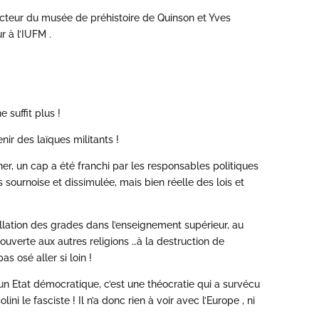
cteur du musée de préhistoire de Quinson et Yves
 à l’IUFM .
e suffit plus !
nir des laïques militants !
er, un cap a été franchi par les responsables politiques
s sournoise et dissimulée, mais bien réelle des lois et
llation des grades dans l’enseignement supérieur, au
e ouverte aux autres religions …à la destruction de
s osé aller si loin !
s un Etat démocratique, c’est une théocratie qui a survécu
i le fasciste ! Il n’a donc rien à voir avec l’Europe , ni