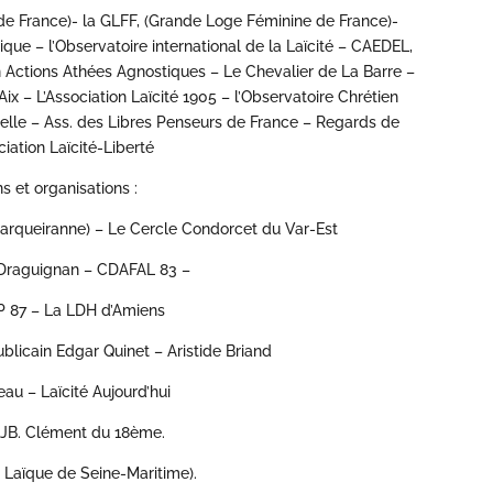
de France)- la GLFF, (Grande Loge Féminine de France)-
que – l’Observatoire international de la Laïcité – CAEDEL,
n Actions Athées Agnostiques – Le Chevalier de La Barre –
Aix – L’Association Laïcité 1905 – l’Observatoire Chrétien
selle – Ass. des Libres Penseurs de France – Regards de
iation Laïcité-Liberté
s et organisations :
(Carqueiranne) – Le Cercle Condorcet du Var-Est
 Draguignan – CDAFAL 83 –
LP 87 – La LDH d’Amiens
ublicain Edgar Quinet – Aristide Briand
au – Laïcité Aujourd’hui
S JB. Clément du 18ème.
 Laïque de Seine-Maritime).