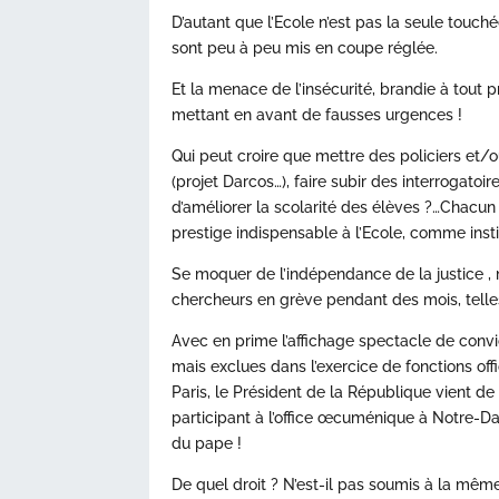
D’autant que l’Ecole n’est pas la seule touché
sont peu à peu mis en coupe réglée.
Et la menace de l’insécurité, brandie à tout 
mettant en avant de fausses urgences !
Qui peut croire que mettre des policiers et/
(projet Darcos…), faire subir des interrogatoir
d’améliorer la scolarité des élèves ?…Chacu
prestige indispensable à l’Ecole, comme insti
Se moquer de l’indépendance de la justice , m
chercheurs en grève pendant des mois, telle
Avec en prime l’affichage spectacle de convic
mais exclues dans l’exercice de fonctions offi
Paris, le Président de la République vient d
participant à l’office œcuménique à Notre-
du pape !
De quel droit ? N’est-il pas soumis à la mêm