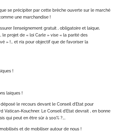
 que se précipiter par cette brèche ouverte sur le marché
is comme une marchandise !
ssurer l’enseignement gratuit , obligatoire et laïque,
 le projet de « loi Carle » vise « la parité des
é » !… et n’a pour objectif que de favoriser la
aïques !
ns laïques !
a déposé le recours devant le Conseil d’Etat pour
ord Vatican-Kouchner. Le Conseil d’Etat devrait , en bonne
is qui peut en être sûr à 100% ?….
 mobilisés et de mobiliser autour de nous !