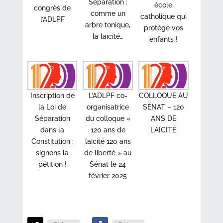
Séparation :
école
congrès de
comme un
catholique qui
l’ADLPF
arbre tonique,
protège vos
la laïcité…
enfants !
Inscription de
L’ADLPF co-
COLLOQUE AU
la Loi de
organisatrice
SÉNAT – 120
Séparation
du colloque «
ANS DE
dans la
120 ans de
LAÏCITÉ
Constitution :
laïcité 120 ans
signons la
de liberté » au
pétition !
Sénat le 24
février 2025