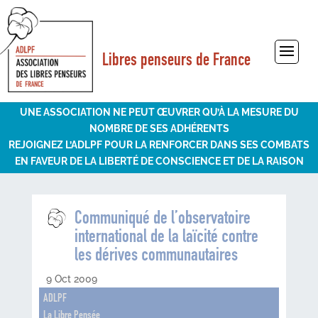
Libres penseurs de France
Sélectionner une page
UNE ASSOCIATION NE PEUT ŒUVRER QU’À LA MESURE DU
NOMBRE DE SES ADHÉRENTS
REJOIGNEZ L’ADLPF POUR LA RENFORCER DANS SES COMBATS
EN FAVEUR DE LA LIBERTÉ DE CONSCIENCE ET DE LA RAISON
Communiqué de l’observatoire
international de la laïcité contre
les dérives communautaires
9 Oct 2009
ADLPF
La Libre Pensée