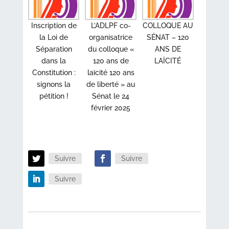
Inscription de
L’ADLPF co-
COLLOQUE AU
la Loi de
organisatrice
SÉNAT – 120
Séparation
du colloque «
ANS DE
dans la
120 ans de
LAÏCITÉ
Constitution :
laïcité 120 ans
signons la
de liberté » au
pétition !
Sénat le 24
février 2025
Suivre
Suivre
Suivre