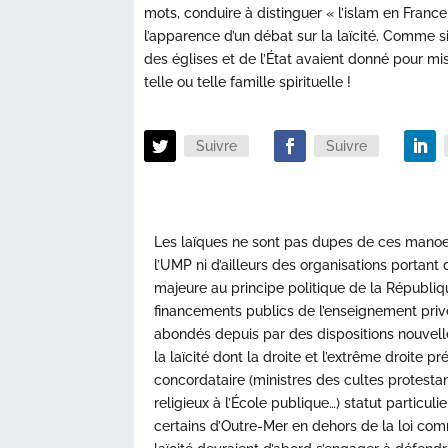
mots, conduire à distinguer « l’islam en France
l’apparence d’un débat sur la laïcité. Comme si
des églises et de l’État avaient donné pour miss
telle ou telle famille spirituelle !
Suivre
Suivre
Les laïques ne sont pas dupes de ces manoeuv
l’UMP ni d’ailleurs des organisations portant 
majeure au principe politique de la Républiq
financements publics de l’enseignement priv
abondés depuis par des dispositions nouvel
la laïcité dont la droite et l’extrême droite p
concordataire (ministres des cultes protestan
religieux à l’École publique…) statut particu
certains d’Outre-Mer en dehors de la loi c