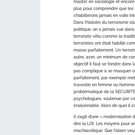
master en sociologie et encore 
plus pour comprendre que les t
s’habillerons jamais en voile in
Dans l’histoire du terrorisme is
politique, on a jamais vue dans
terroriste vêtu comme la tradi
terroristes ont était habillé c
masse parfaitement. Un terrori
autre, avec un minimum de cerve
objectif il faut se fondre dans 
pas complique à se masquer o
parfaitement, par exemple met
travestie en femme ou homme.
problématique de la SECURITE ,
psychologues, soutenue par ce
irraisonnable. Alors de quoi il s’
Il s’agit d’une « modernisation d
dire la LOI. Les moyens pour a
machiavélique. Que l’islam ve