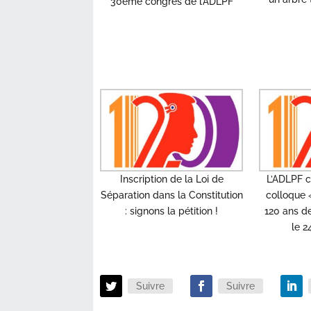
30ème congrès de l’ADLPF
Inscription de la Loi de
L’ADLPF c
Séparation dans la Constitution
colloque «
: signons la pétition !
120 ans de
le 2
Suivre
Suivre