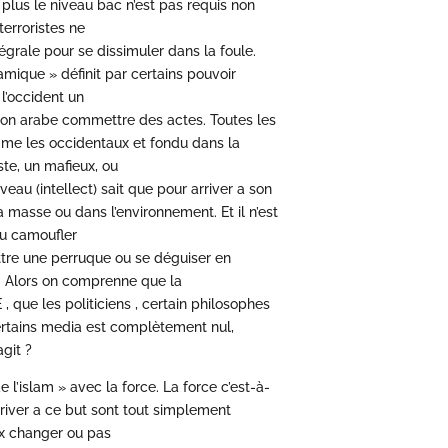
plus le niveau bac n’est pas requis non
erroristes ne
tégrale pour se dissimuler dans la foule.
lamique » définit par certains pouvoir
 l’occident un
tion arabe commettre des actes. Toutes les
omme les occidentaux et fondu dans la
ste, un mafieux, ou
au (intellect) sait que pour arriver a son
la masse ou dans l’environnement. Et il n’est
u camoufler
tre une perruque ou se déguiser en
 Alors on comprenne que la
 que les politiciens , certain philosophes
rtains media est complètement nul,
agit ?
e l’islam » avec la force. La force c’est-à-
rriver a ce but sont tout simplement
ux changer ou pas