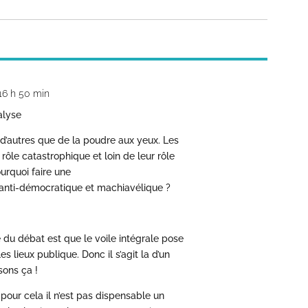
 16 h 50 min
alyse
n d’autres que de la poudre aux yeux. Les
rôle catastrophique et loin de leur rôle
urquoi faire une
st anti-démocratique et machiavélique ?
le du débat est que le voile intégrale pose
 lieux publique. Donc il s’agit la d’un
ons ça !
 pour cela il n’est pas dispensable un