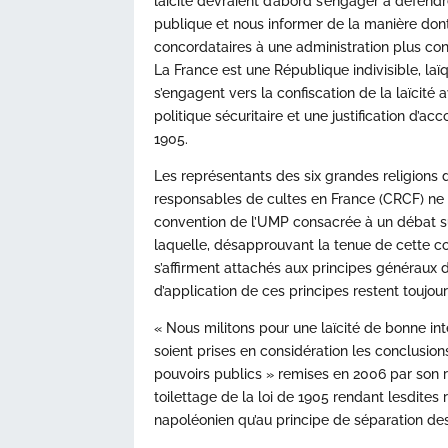
laïcité devraient d’abord s’engager à défendr
publique et nous informer de la manière don
concordataires à une administration plus conf
La France est une République indivisible, laïq
s’engagent vers la confiscation de la laïcité 
politique sécuritaire et une justification d’
1905.
Les représentants des six grandes religions 
responsables de cultes en France (CRCF) ne 
convention de l’UMP consacrée à un débat sur
laquelle, désapprouvant la tenue de cette co
s’affirment attachés aux principes généraux 
d’application de ces principes restent toujour
« Nous militons pour une laïcité de bonne int
soient prises en considération les conclusion
pouvoirs publics » remises en 2006 par son 
toilettage de la loi de 1905 rendant lesdite
napoléonien qu’au principe de séparation des 