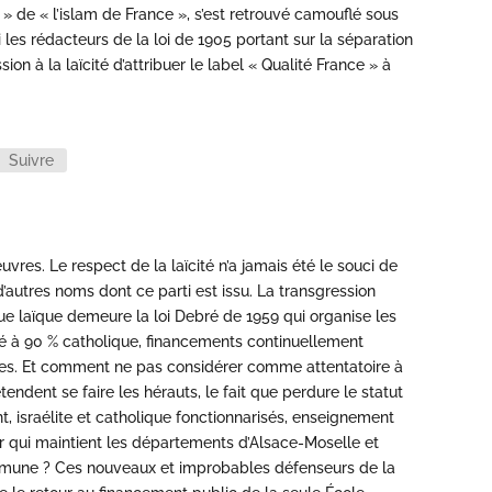
 » de « l’islam de France », s’est retrouvé camouflé sous
 les rédacteurs de la loi de 1905 portant sur la séparation
ion à la laïcité d’attribuer le label « Qualité France » à
Suivre
res. Le respect de la laïcité n’a jamais été le souci de
d’autres noms dont ce parti est issu. La transgression
ue laïque demeure la loi Debré de 1959 qui organise les
é à 90 % catholique, financements continuellement
les. Et comment ne pas considérer comme attentatoire à
rétendent se faire les hérauts, le fait que perdure le statut
t, israélite et catholique fonctionnarisés, enseignement
lier qui maintient les départements d’Alsace-Moselle et
ommune ? Ces nouveaux et improbables défenseurs de la