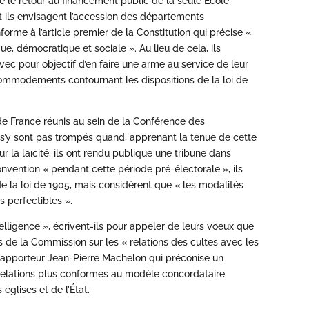
e le retour au financement public de la seule École
t ils envisagent l’accession des départements
orme à l’article premier de la Constitution qui précise «
ue, démocratique et sociale ». Au lieu de cela, ils
avec pour objectif d’en faire une arme au service de leur
accommodements contournant les dispositions de la loi de
de France réunis au sein de la Conférence des
s’y sont pas trompés quand, apprenant la tenue de cette
 la laïcité, ils ont rendu publique une tribune dans
nvention « pendant cette période pré-électorale », ils
de la loi de 1905, mais considèrent que « les modalités
s perfectibles ».
elligence », écrivent-ils pour appeler de leurs voeux que
s de la Commission sur les « relations des cultes avec les
rapporteur Jean-Pierre Machelon qui préconise un
s relations plus conformes au modèle concordataire
églises et de l’État.