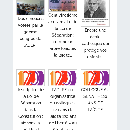
Cent vingtième
Deux motions
anniversaire de
votées par le
la Loi de
Encore une
30ème
Séparation :
école
congrès de
comme un
catholique qui
l’ADLPF
arbre tonique,
protège vos
la laïcité…
enfants !
Inscription de
L’ADLPF co-
COLLOQUE AU
la Loi de
organisatrice
SÉNAT – 120
Séparation
du colloque «
ANS DE
dans la
120 ans de
LAÏCITÉ
Constitution :
laïcité 120 ans
signons la
de liberté » au
pétition !
Sénat le 24