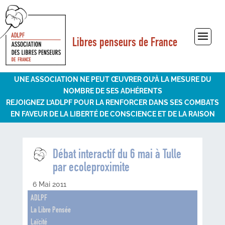
Libres penseurs de France
Sélectionner une page
UNE ASSOCIATION NE PEUT ŒUVRER QU’À LA MESURE DU
NOMBRE DE SES ADHÉRENTS
REJOIGNEZ L’ADLPF POUR LA RENFORCER DANS SES COMBATS
EN FAVEUR DE LA LIBERTÉ DE CONSCIENCE ET DE LA RAISON
Débat interactif du 6 mai à Tulle
par ecoleproximite
6 Mai 2011
ADLPF
La Libre Pensée
Laïcité