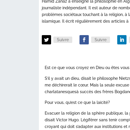
Hamid Zanaz a enseigné la philosophie en Algéri
journaliste indépendant. Il est auteur de nombr
problèmes sociétaux touchant à la religion, à l
islamique. Il écrit régulièrement des articles à
Suivre
Suivre
Est ce que vous croyez en Dieu ou êtes vous
S’il y avait un dieu, disait le philosophe Nie
me déchirerait le cœur. Mais la seule excuse d
charlatanesquesà succès des frères Bogdanov
Pour vous, qu’est ce que la laïcité?
Evacuer la religion de la sphère publique, la p
disait Victor Hugo. Légiférer sans tenir compt
croyant qui doit s’adapter aux institutions e