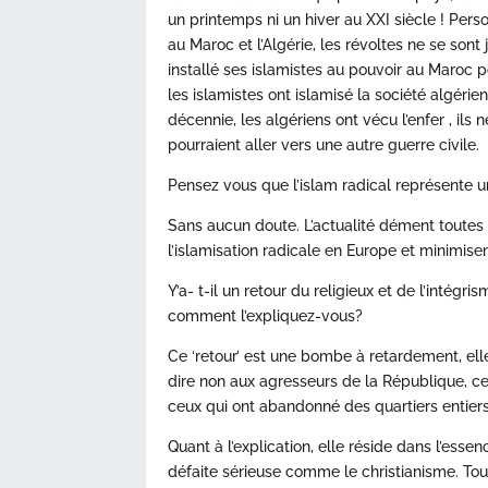
un printemps ni un hiver au XXI siècle ! Per
au Maroc et l’Algérie, les révoltes ne se sont
installé ses islamistes au pouvoir au Maroc p
les islamistes ont islamisé la société algéri
décennie, les algériens ont vécu l’enfer , il
pourraient aller vers une autre guerre civile.
Pensez vous que l’islam radical représente 
Sans aucun doute. L’actualité dément toutes l
l’islamisation radicale en Europe et minimisen
Y’a- t-il un retour du religieux et de l’intég
comment l’expliquez-vous?
Ce ‘retour’ est une bombe à retardement, ell
dire non aux agresseurs de la République, ceu
ceux qui ont abandonné des quartiers entiers
Quant à l’explication, elle réside dans l’esse
défaite sérieuse comme le christianisme. T