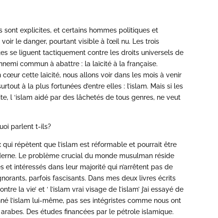
 sont explicites, et certains hommes politiques et
ir le danger, pourtant visible à l’œil nu. Les trois
s se liguent tactiquement contre les droits universels de
nnemi commun à abattre : la laïcité à la française.
cœur cette laïcité, nous allons voir dans les mois à venir
tout à la plus fortunées d’entre elles : l’islam. Mais si les
ite, l ‘islam aidé par des lâchetés de tous genres, ne veut
i parlent t-ils?
 qui répètent que l’islam est réformable et pourrait être
oderne. Le problème crucial du monde musulman réside
es et intéressés dans leur majorité qui n’arrêtent pas de
ignorants, parfois fascisants. Dans mes deux livres écrits
ntre la vie’ et ‘ l’islam vrai visage de l’islam’ j’ai essayé de
nné l’islam lui-même, pas ses intégristes comme nous ont
 arabes. Des études financées par le pétrole islamique.