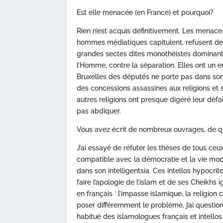
Est elle menacée (en France) et pourquoi?
Rien n’est acquis définitivement. Les menaces
hommes médiatiques capitulent, refusent de vo
grandes sectes dites monothéistes dominante
l’Homme, contre la séparation. Elles ont un e
Bruxelles des députés ne porte pas dans son 
des concessions assassines aux religions et sur
autres religions ont presque digéré leur défa
pas abdiquer.
Vous avez écrit de nombreux ouvrages, de quo
J’ai essayé de réfuter les thèses de tous ceux
compatible avec la démocratie et la vie m
dans son intelligentsia. Ces intellos hypocrit
faire l’apologie de l’islam et de ses Cheikhs 
en français ‘ l’impasse islamique, la religion co
poser différemment le problème, j’ai questio
habitué des islamologues français et intellos