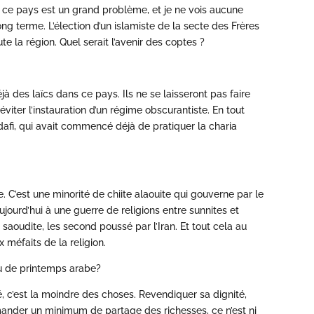
c, ce pays est un grand problème, et je ne vois aucune
ong terme. L’élection d’un islamiste de la secte des Frères
e la région. Quel serait l’avenir des coptes ?
éjà des laïcs dans ce pays. Ils ne se laisseront pas faire
éviter l’instauration d’un régime obscurantiste. En tout
adafi, qui avait commencé déjà de pratiquer la charia
re. C’est une minorité de chiite alaouite qui gouverne par le
ujourd’hui à une guerre de religions entre sunnites et
e saoudite, les second poussé par l’Iran. Et tout cela au
 méfaits de la religion.
nu de printemps arabe?
sé, c’est la moindre des choses. Revendiquer sa dignité,
mander un minimum de partage des richesses, ce n’est ni