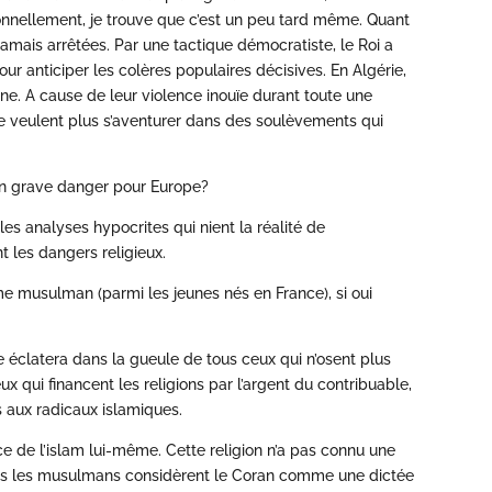
sonnellement, je trouve que c’est un peu tard même. Quant
 jamais arrêtées. Par une tactique démocratiste, le Roi a
our anticiper les colères populaires décisives. En Algérie,
enne. A cause de leur violence inouïe durant toute une
s ne veulent plus s’aventurer dans des soulèvements qui
un grave danger pour Europe?
es analyses hypocrites qui nient la réalité de
t les dangers religieux.
risme musulman (parmi les jeunes nés en France), si oui
e éclatera dans la gueule de tous ceux qui n’osent plus
x qui financent les religions par l’argent du contribuable,
 aux radicaux islamiques.
nce de l’islam lui-même. Cette religion n’a pas connu une
ous les musulmans considèrent le Coran comme une dictée