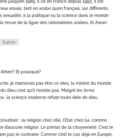
e jusqu’en 1989. Il vit en France depuis 1993, il est
eux essais, tant en arabe qu’en français, sur différents
a sexualité, à la politique ou la science dans le monde
 la revue de la ligue des rationalistes arabes, Al Awan.
Suivre
 Athée? Et pourquoi?
tzsche, je n’aimerais pas être ce dieu, la misère du monde
u dieu c’est qu’il n’existe pas. Malgré les livres
 ,la science moderne réfute toute idée de dieu.
rivatiser : la religion chez elle, l’Etat chez lui, comme
e d’aucune religion. Le primat de la citoyenneté. C’est le
t non pas le contraire. Comme c’est le cas déjà en Europe.