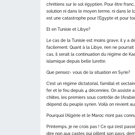
chrétiens sur le sol égyptien. Pour être fran
solution ni dans le moyen terme, ni dans le l
est une catastrophe pour l’Egypte et pour tout
Et en Tunisie et Libye?
Le cas de la Tunisie est moins grave, il y a d
facilement. Quant à la Libye, rien ne pourrait 
cas, il serait la continuation du régime de K
islamique depuis belle lurette.
Que pensez- vous de la situation en Syrie?
C’est un régime dictatorial, familial et sectai
fer et le feu depuis 4 décennies. On assiste a
chiites, les premiers sous contrôle de l’Arabi
dépend du peuple syrien. Voilà on revient aux
Pourquoi l’Algérie et le Maroc n’ont pas con
Printemps, je ne crois pas ! Ce qui s’est pas
dire non aux castes qui pillent son pays, de