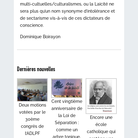
multi-cultuelles/culturalismes, ou la Laïcité ne
sera plus qu’un nom synonyme d’intolérance et
de sectarisme vis-à-vis de ces dictateurs de
conscience.
Dominique Boirayon
Dernières nouvelles
Cent vingtième
Deux motions
anniversaire de
votées par le
la Loi de
Encore une
30ème
Séparation :
école
congrès de
comme un
catholique qui
l’ADLPF
arbre tonique,