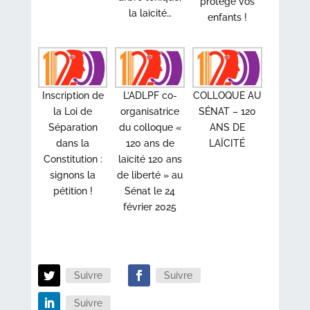
protège vos
la laïcité…
enfants !
Inscription de
L’ADLPF co-
COLLOQUE AU
la Loi de
organisatrice
SÉNAT – 120
Séparation
du colloque «
ANS DE
dans la
120 ans de
LAÏCITÉ
Constitution :
laïcité 120 ans
signons la
de liberté » au
pétition !
Sénat le 24
février 2025
Suivre
Suivre
Suivre