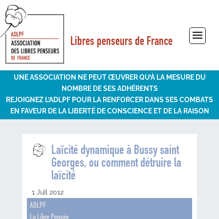
Libres penseurs de France
Sélectionner une page
UNE ASSOCIATION NE PEUT ŒUVRER QU’À LA MESURE DU
NOMBRE DE SES ADHÉRENTS
REJOIGNEZ L’ADLPF POUR LA RENFORCER DANS SES COMBATS
EN FAVEUR DE LA LIBERTÉ DE CONSCIENCE ET DE LA RAISON
Laïcité dynamique à Bussy saint
Georges, ou comment détruire la
laïcité
1 Juil 2012
ADLPF
La Libre Pensée