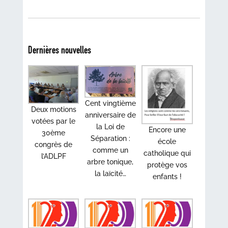
Dernières nouvelles
Cent vingtième
Deux motions
anniversaire de
votées par le
la Loi de
Encore une
30ème
Séparation :
école
congrès de
comme un
catholique qui
l’ADLPF
arbre tonique,
protège vos
la laïcité…
enfants !