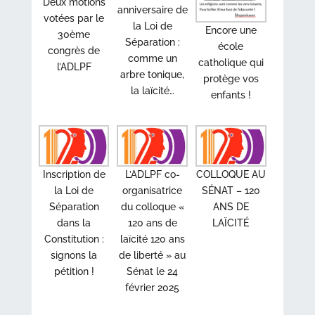
Deux motions
anniversaire de
votées par le
la Loi de
Encore une
30ème
Séparation :
école
congrès de
comme un
catholique qui
l’ADLPF
arbre tonique,
protège vos
la laïcité…
enfants !
Inscription de
L’ADLPF co-
COLLOQUE AU
la Loi de
organisatrice
SÉNAT – 120
Séparation
du colloque «
ANS DE
dans la
120 ans de
LAÏCITÉ
Constitution :
laïcité 120 ans
signons la
de liberté » au
pétition !
Sénat le 24
février 2025