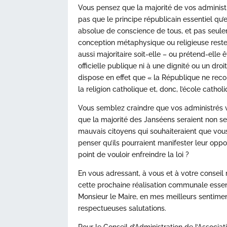
Vous pensez que la majorité de vos administr
pas que le principe républicain essentiel qu’e
absolue de conscience de tous, et pas seule
conception métaphysique ou religieuse reste
aussi majoritaire soit-elle – ou prétend-elle
officielle publique ni à une dignité ou un droi
dispose en effet que « la République ne recon
la religion catholique et, donc, l’école cathol
Vous semblez craindre que vos administrés v
que la majorité des Janséens seraient non s
mauvais citoyens qui souhaiteraient que vous f
penser qu’ils pourraient manifester leur oppo
point de vouloir enfreindre la loi ?
En vous adressant, à vous et à votre conseil 
cette prochaine réalisation communale essent
Monsieur le Maire, en mes meilleurs sentimen
respectueuses salutations.
Pour le Conseil d’Administration de l’Associa