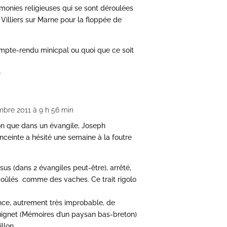
émonies religieuses qui se sont déroulées
illiers sur Marne pour la floppée de
mpte-rendu minicpal ou quoi que ce soit
e
mbre 2011 à 9 h 56 min
on que dans un évangile, Joseph
ceinte a hésité une semaine à la foutre
us (dans 2 évangiles peut-être), arrêté,
t saoûlés comme des vaches. Ce trait rigolo
tence, autrement très improbable, de
ignet (Mémoires d’un paysan bas-breton)
illon