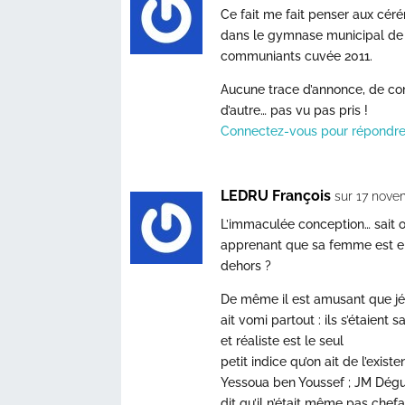
Ce fait me fait penser aux cér
dans le gymnase municipal de V
communiants cuvée 2011.
Aucune trace d’annonce, de co
d’autre… pas vu pas pris !
Connectez-vous pour répondr
LEDRU François
sur 17 nove
L’immaculée conception… sait 
apprenant que sa femme est en
dehors ?
De même il est amusant que jés
ait vomi partout : ils s’étaien
et réaliste est le seul
petit indice qu’on ait de l’exis
Yessoua ben Youssef ; JM Dégu
dit qu’il n’était même pas chefa