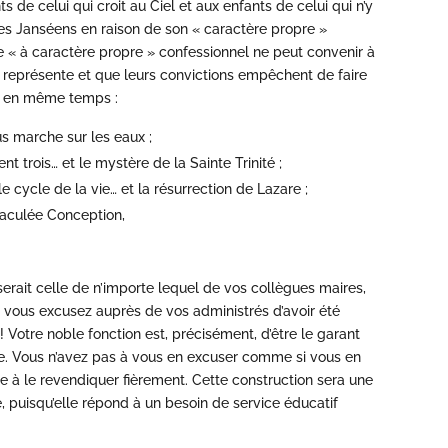
s de celui qui croit au Ciel et aux enfants de celui qui n’y
des Janséens en raison de son « caractère propre »
ée « à caractère propre » confessionnel ne peut convenir à
e représente et que leurs convictions empêchent de faire
t en même temps :
us marche sur les eaux ;
nt trois… et le mystère de la Sainte Trinité ;
e cycle de la vie… et la résurrection de Lazare ;
aculée Conception,
i serait celle de n’importe lequel de vos collègues maires,
 vous excusez auprès de vos administrés d’avoir été
 ! Votre noble fonction est, précisément, d’être le garant
e. Vous n’avez pas à vous en excuser comme si vous en
ire à le revendiquer fièrement. Cette construction sera une
le, puisqu’elle répond à un besoin de service éducatif