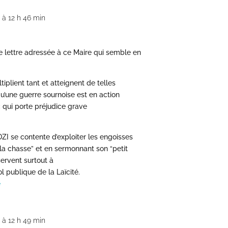
 à 12 h 46 min
te lettre adressée à ce Maire qui semble en
tiplient tant et atteignent de telles
qu’une guerre sournoise est en action
 qui porte préjudice grave
ZI se contente d’exploiter les engoisses
 la chasse” et en sermonnant son “petit
servent surtout à
l publique de la Laïcité.
e
 à 12 h 49 min