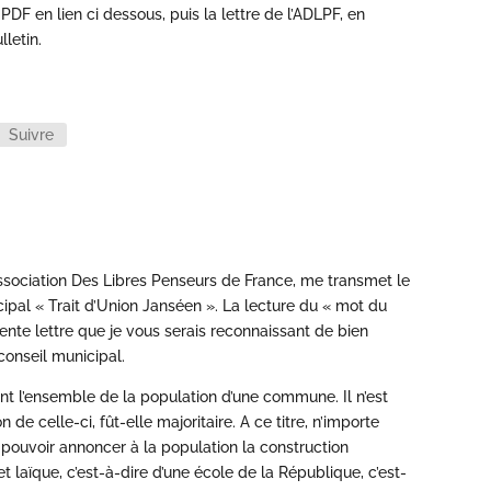
DF en lien ci dessous, puis la lettre de l’ADLPF, en
letin.
Suivre
Association Des Libres Penseurs de France, me transmet le
pal « Trait d’Union Janséen ». La lecture du « mot du
ente lettre que je vous serais reconnaissant de bien
conseil municipal.
nt l’ensemble de la population d’une commune. Il n’est
de celle-ci, fût-elle majoritaire. A ce titre, n’importe
e pouvoir annoncer à la population la construction
laïque, c’est-à-dire d’une école de la République, c’est-