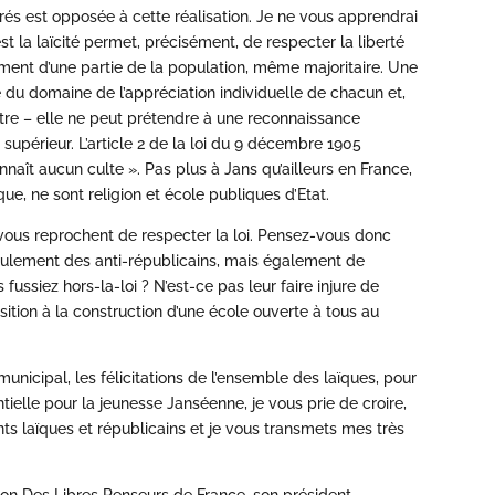
és est opposée à cette réalisation. Je ne vous apprendrai
st la laïcité permet, précisément, de respecter la liberté
ment d’une partie de la population, même majoritaire. Une
 du domaine de l’appréciation individuelle de chacun et,
 être – elle ne peut prétendre à une reconnaissance
t supérieur. L’article 2 de la loi du 9 décembre 1905
naît aucun culte ». Pas plus à Jans qu’ailleurs en France,
ique, ne sont religion et école publiques d’Etat.
ous reprochent de respecter la loi. Pensez-vous donc
eulement des anti-républicains, mais également de
ussiez hors-la-loi ? N’est-ce pas leur faire injure de
sition à la construction d’une école ouverte à tous au
municipal, les félicitations de l’ensemble des laïques, pour
ielle pour la jeunesse Janséenne, je vous prie de croire,
ts laïques et républicains et je vous transmets mes très
tion Des Libres Penseurs de France, son président