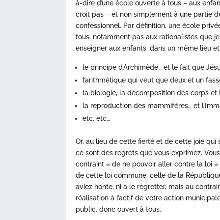
à-dire d’une école ouverte à tous – aux enfant
croit pas – et non simplement à une partie 
confessionnel. Par définition, une école priv
tous, notamment pas aux rationalistes que j
enseigner aux enfants, dans un même lieu e
le principe d’Archimède… et le fait que Jés
l’arithmétique qui veut que deux et un fasse
la biologie, la décomposition des corps et l
la reproduction des mammifères… et l’Imm
etc, etc…
Or, au lieu de cette fierté et de cette joie qu
ce sont des regrets que vous exprimez. Vous
contraint « de ne pouvoir aller contre la loi »
de cette loi commune, celle de la Républiqu
aviez honte, ni à le regretter, mais au contra
réalisation à l’actif de votre action municipa
public, donc ouvert à tous.