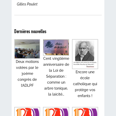
Gilles Poulet
Dernières nouvelles
Cent vingtième
Deux motions
anniversaire de
votées par le
la Loi de
Encore une
30ème
Séparation :
école
congrès de
comme un
catholique qui
l’ADLPF
arbre tonique,
protège vos
la laïcité…
enfants !