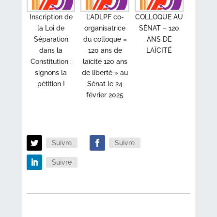
Inscription de
L’ADLPF co-
COLLOQUE AU
la Loi de
organisatrice
SÉNAT – 120
Séparation
du colloque «
ANS DE
dans la
120 ans de
LAÏCITÉ
Constitution :
laïcité 120 ans
signons la
de liberté » au
pétition !
Sénat le 24
février 2025
Suivre
Suivre
Suivre