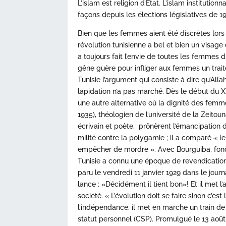
L’islam est religion d’État. L’islam institutio
façons depuis les élections législatives de 1
Bien que les femmes aient été discrètes lor
révolution tunisienne a bel et bien un visa
a toujours fait l’envie de toutes les femme
gêne guère pour infliger aux femmes un trai
Tunisie l’argument qui consiste à dire qu’Allah
lapidation n’a pas marché. Dès le début du 
une autre alternative où la dignité des femm
1935), théologien de l’université de la Zeito
écrivain et poète, prônèrent l’émancipation
milité contre la polygamie ; il a comparé « l
empêcher de mordre ». Avec Bourguiba, fonda
Tunisie a connu une époque de revendications
paru le vendredi 11 janvier 1929 dans le journ
lance : «Décidément il tient bon»! Et il met 
société. « L’évolution doit se faire sinon c’es
l’indépendance, il met en marche un train de
statut personnel (CSP). Promulgué le 13 aoû