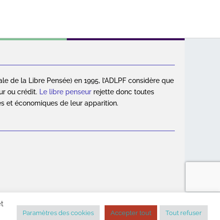
ale de la Libre Pensée) en 1995, l’ADLPF considère que
ur ou crédit.
Le libre penseur
rejette donc toutes
es et économiques de leur apparition.
et
gales
|
Contact
Paramètres des cookies
Accepter tout
Tout refuser