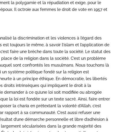
ment la polygamie et la répudiation et exige, pour le
poux. Il octroie aux femmes le droit de vote en 1957 et
nnalisé la discrimination et les violences à l’égard des
t toujours le même, à savoir l’islam et l’application de
c’est faire une brèche dans toute la société. Le statut des
place de la religion dans la société. C’est un problème
fi auquel sont confrontés les musulmans. Nous touchons là
i un système politique fondé sur la religion est
urte à un principe éthique. En démocratie, les libertés
 droits intrinsèques qui impliquent le droit à la
de demander à ce qu’une loi soit modifiée ou abrogée
sque la loi est fondée sur un texte sacré. Ainsi, faire entrer
poser la charia en prétextant la volonté d’Allah, c’est
par rapport à sa communauté. C’est aussi refuser une
 résultat d’une démarche personnelle et libre d’adhésion à
t largement sécularisées dans la grande majorité des