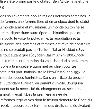
nnalisé a été promu par le dictateur Ben Ali de mille et une
989.
s des soulèvements populaires des dernières semaines, la
ge de femme, une femme libre et émancipée dont le statut
s du monde arabe et musulman, un monde où l’on ne se
tement digne d’une autre époque. N’oublions pas qu’en
 a voulu le voile, la polygamie, la répudiation et la
XXe siècle, des hommes et femmes ont rêvé de construire
es ne se bradait pas. Le Tunisien Tahar Haddad (1899-
una, tout autant que l’Égyptien Qasim Amin (1863-1908),
 des femmes et l’abandon du voile. Haddad a activement
e voile à la muselière qu’on met au chien pour les
teur du parti nationaliste le Néo-Destour en 1934, la
 et de succès féministes. Dans un article de presse,
al L’Étendard tunisien, en parlant du voile, Bourguiba
l’accent sur la nécessité du changement au sein de la
t la mort », écrit-il.Dès la première année de
 réformes législatives dont le fleuron demeure le Code du
t 1956, il accorde aux femmes des droits sans équivalent