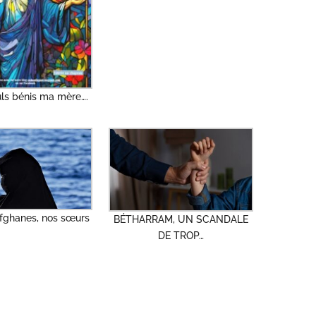
uls bénis ma mère….
ghanes, nos sœurs
BÉTHARRAM, UN SCANDALE
DE TROP…