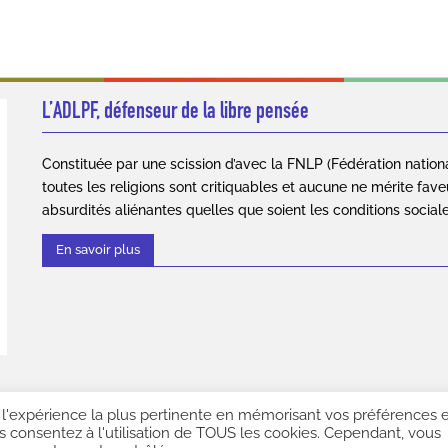
L’ADLPF, défenseur de la libre pensée
Constituée par une scission d’avec la FNLP (Fédération nation
toutes les religions sont critiquables et aucune ne mérite fave
absurdités aliénantes quelles que soient les conditions social
En savoir plus
r l'expérience la plus pertinente en mémorisant vos préférences 
6. Association des Libres Penseurs de France. Tous droits réservés |
Mentions lé
us consentez à l'utilisation de TOUS les cookies. Cependant, vous