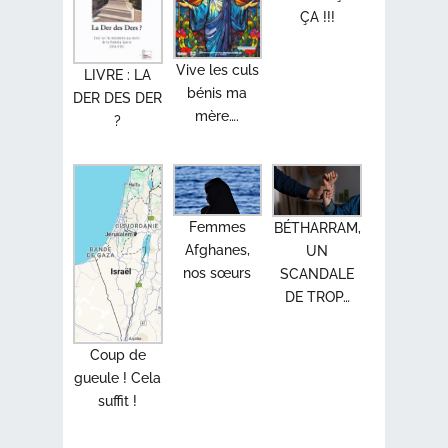
ÇA !!!
Vive les culs
LIVRE : LA
bénis ma
DER DES DER
mère….
?
Femmes
BÉTHARRAM,
Afghanes,
UN
nos sœurs
SCANDALE
DE TROP…
Coup de
gueule ! Cela
suffit !