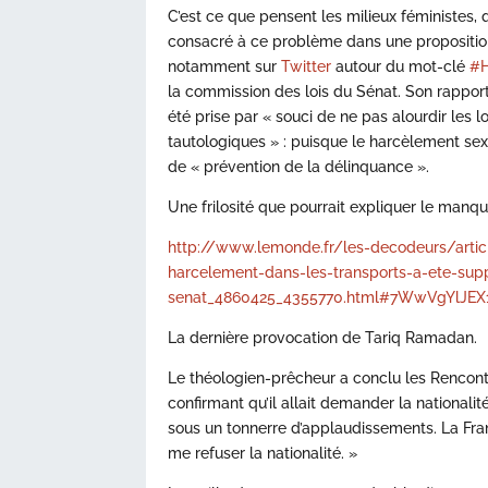
C’est ce que pensent les milieux féministes, 
consacré à ce problème dans une proposition
notamment sur
Twitter
autour du mot-clé
#H
la commission des lois du Sénat. Son rappor
été prise par « souci de ne pas alourdir les 
tautologiques » : puisque le harcèlement sexu
de « prévention de la délinquance ».
Une frilosité que pourrait expliquer le manqu
http://www.lemonde.fr/les-decodeurs/art
harcelement-dans-les-transports-a-ete-sup
senat_4860425_4355770.html#7WwVgYlJEX
La dernière provocation de Tariq Ramadan.
Le théologien-prêcheur a conclu les Rencon
confirmant qu’il allait demander la nationalit
sous un tonnerre d’applaudissements. La Franc
me refuser la nationalité. »