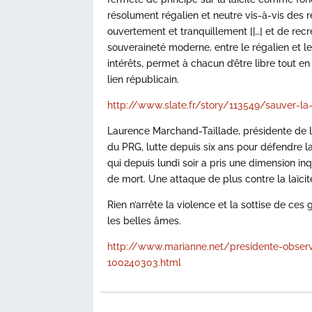
résolument régalien et neutre vis-à-vis des r
ouvertement et tranquillement [|…] et de recré
souveraineté moderne, entre le régalien et le 
intérêts, permet à chacun d’être libre tout 
lien républicain.
http://www.slate.fr/story/113549/sauver-la-
Laurence Marchand-Taillade, présidente de l’
du PRG, lutte depuis six ans pour défendre l
qui depuis lundi soir a pris une dimension in
de mort. Une attaque de plus contre la laïcit
Rien n’arrête la violence et la sottise de
les belles âmes.
http://www.marianne.net/presidente-observ
100240303.html