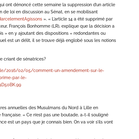
qui ont dénoncé cette semaine la suppression d’un article
 de loi en discussion au Sénat, en se mobilisant
arcelementAgissons
». « L’article 14 a été supprimé par
teur, François Bonhomme (LR), explique que la décision a
lois » en y ajoutant des dispositions « redondantes ou
el est un délit, il se trouve déjà englobé sous les notions
e criant de sénatrices?
icle/2016/02/05/comment-un-amendement-sur-le-
prime-par-le-
1D50BK.99
tres annuelles des Musulmans du Nord à Lille en
é française. « Ce n’est pas une boutade, a-t-il souligné
e est un pays que je connais bien. On va voir s’ils vont