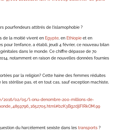
s pourfendeurs attitrés de l’islamophobie ?
s de la moitié vivent en
Egypte
, en
Ethiopie
et en
s pour l’enfance, a établi, jeudi 4 février, ce nouveau bilan
s génitales dans le monde. Ce chiffre dépasse de 70
de 2014, notamment en raison de nouvelles données fournies
portées par la religion? Cette haine des femmes réduites
 les stérilise pas, et en tout cas, sauf exception machiste,
le/2016/02/05/l-onu-denombre-200-millions-de-
e-monde_4859796_1652705.html#bzK3BgzdjlFIRkOM.99
a question du harcèlement sexiste dans les
transports
?