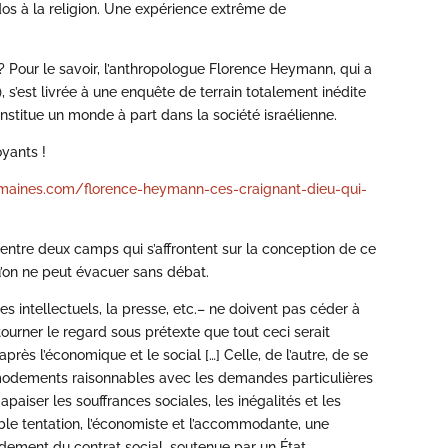
dos à la religion. Une expérience extrême de
 Pour le savoir, l’anthropologue Florence Heymann, qui a
, s’est livrée à une enquête de terrain totalement inédite
stitue un monde à part dans la société israélienne.
yants !
humaines.com/florence-heymann-ces-craignant-dieu-qui-
illé entre deux camps qui s’affrontent sur la conception de ce
qu’on ne peut évacuer sans débat.
les intellectuels, la presse, etc.– ne doivent pas céder à
tourner le regard sous prétexte que tout ceci serait
près l’économique et le social […] Celle, de l’autre, de se
mmodements raisonnables avec les demandes particulières
 apaiser les souffrances sociales, les inégalités et les
uble tentation, l’économiste et l’accommodante, une
dement du contrat social, soutenue par un État