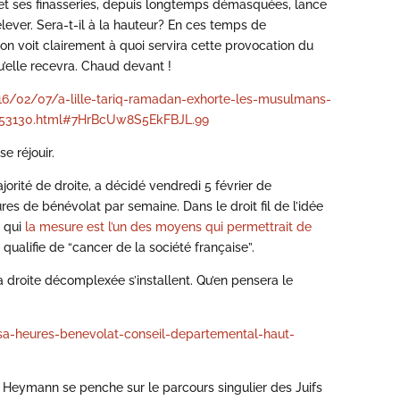
 et ses finasseries, depuis longtemps démasquées, lance
relever. Sera-t-il à la hauteur? En ces temps de
on voit clairement à quoi servira cette provocation du
’elle recevra. Chaud devant !
016/02/07/a-lille-tariq-ramadan-exhorte-les-musulmans-
1653130.html#7HrBcUw8S5EkFBJL.99
e réjouir.
orité de droite, a décidé vendredi 5 février de
es de bénévolat par semaine. Dans le droit fil de l’idée
r qui
la mesure est l’un des moyens qui permettrait de
il qualifie de “cancer de la société française”.
la droite décomplexée s’installent. Qu’en pensera le
sa-heures-benevolat-conseil-departemental-haut-
 Heymann se penche sur le parcours singulier des Juifs