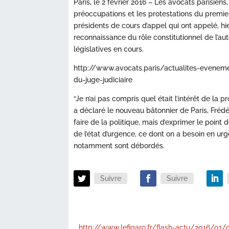
Paris, le 2 février 2016 – Les avocats parisiens
préoccupations et les protestations du premie
présidents de cours d’appel qui ont appelé, hi
reconnaissance du rôle constitutionnel de l’aut
législatives en cours.
http://www.avocats.paris/actualites-eveneme
du-juge-judiciaire
“Je n’ai pas compris quel était l’intérêt de la 
a déclaré le nouveau bâtonnier de Paris, Frédé
faire de la politique, mais d’exprimer le point
de l’état d’urgence, ce dont on a besoin en ur
notamment sont débordés.
Suivre
Suivre
http://www.lefigaro.fr/flash-actu/2016/