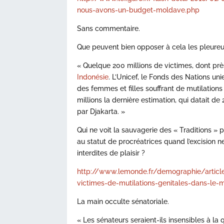
nous-avons-un-budget-moldave.php
Sans commentaire.
Que peuvent bien opposer à cela les pleureur
« Quelque 200 millions de victimes, dont prè
Indonésie
. L’Unicef, le Fonds des Nations unie
des femmes et filles souffrant de mutilation
millions la dernière estimation, qui datait 
par Djakarta. »
Qui ne voit la sauvagerie des « Traditions » 
au statut de procréatrices quand l’excision ne
interdites de plaisir ?
http://www.lemonde.fr/demographie/artic
victimes-de-mutilations-genitales-dans-l
La main occulte sénatoriale.
« Les sénateurs seraient-ils insensibles à l