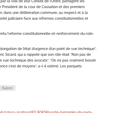
, par la voix de leur Conseil de l’Ordre, partagent les
r Président de la cour de Cassation et des premiers
er, dans une délibération commune, au respect et à la
orité judiciaire face aux réformes constitutionnelles et
nts/reforme-constitutionnelle-et-renforcement-du-role-
prolongation de l’état d’urgence d’un point de vue technique”,
ric Sicard, qui a rappelé que son rôle était “Non pas de
 de vue technique des avocats”. “On n’a pas vraiment besoin
gence c’est de moyens”, a-t-il estimé. Les parquets
Suivre
01/06/97001-20160106FILWWW00069-batonnier-de-paris-