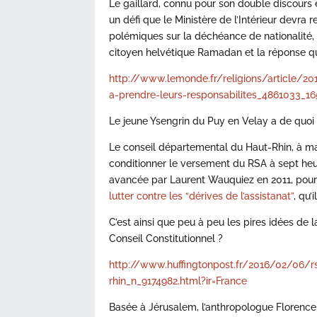
Le gaillard, connu pour son double discours
un défi que le Ministère de l’Intérieur devra 
polémiques sur la déchéance de nationalité, 
citoyen helvétique Ramadan et la réponse qu
http://www.lemonde.fr/religions/article/2
a-prendre-leurs-responsabilites_4861033_
Le jeune Ysengrin du Puy en Velay a de quoi s
Le conseil départemental du Haut-Rhin, à maj
conditionner le versement du RSA à sept heur
avancée par Laurent Wauquiez en 2011, pou
lutter contre les “dérives de l’assistanat”
, qu’
C’est ainsi que peu à peu les pires idées de 
Conseil Constitutionnel ?
http://www.huffingtonpost.fr/2016/02/06/r
rhin_n_9174982.html?ir=France
Basée à Jérusalem, l’anthropologue Florence