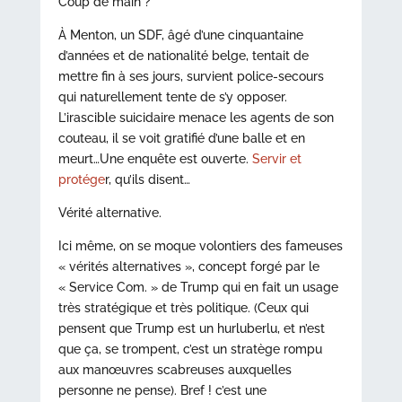
Coup de main ?
À Menton, un SDF, âgé d’une cinquantaine
d’années et de nationalité belge, tentait de
mettre fin à ses jours, survient police-secours
qui naturellement tente de s’y opposer.
L’irascible suicidaire menace les agents de son
couteau, il se voit gratifié d’une balle et en
meurt…Une enquête est ouverte.
Servir et
protége
r, qu’ils disent…
Vérité alternative.
Ici même, on se moque volontiers des fameuses
« vérités alternatives », concept forgé par le
« Service Com. » de Trump qui en fait un usage
très stratégique et très politique. (Ceux qui
pensent que Trump est un hurluberlu, et n’est
que ça, se trompent, c’est un stratège rompu
aux manœuvres scabreuses auxquelles
personne ne pense). Bref ! c’est une