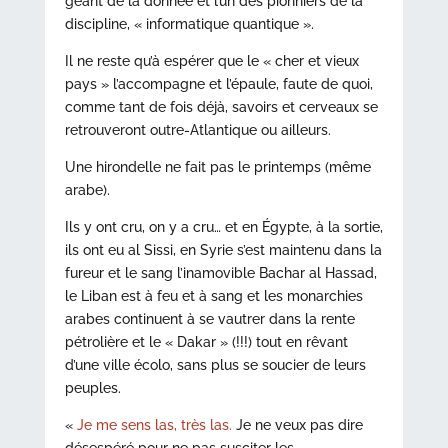
géant de la donnée et l’un des pionniers de la
discipline, « informatique quantique ».
Il ne reste qu’à espérer que le « cher et vieux
pays » l’accompagne et l’épaule, faute de quoi,
comme tant de fois déjà, savoirs et cerveaux se
retrouveront outre-Atlantique ou ailleurs.
Une hirondelle ne fait pas le printemps (même
arabe).
Ils y ont cru, on y a cru… et en Égypte, à la sortie,
ils ont eu al Sissi, en Syrie s’est maintenu dans la
fureur et le sang l’inamovible Bachar al Hassad,
le Liban est à feu et à sang et les monarchies
arabes continuent à se vautrer dans la rente
pétrolière et le « Dakar » (!!!) tout en rêvant
d’une ville écolo, sans plus se soucier de leurs
peuples.
«
Je me sens las, très las.
Je ne veux pas dire