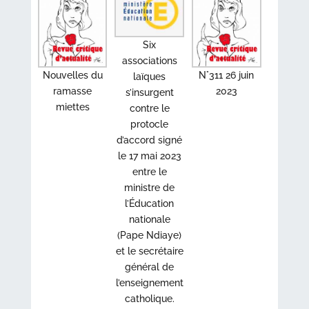
Six
associations
Nouvelles du
N°311 26 juin
laïques
ramasse
2023
s’insurgent
miettes
contre le
protocle
d’accord signé
le 17 mai 2023
entre le
ministre de
l’Éducation
nationale
(Pape Ndiaye)
et le secrétaire
général de
l’enseignement
catholique.