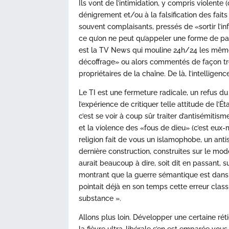
Ils vont de l’intimidation, y compris violent
dénigrement et/ou à la falsification des fait
souvent complaisants, pressés de «sortir l’i
ce qu’on ne peut qu’appeler une forme de par
est la TV News qui mouline 24h/24 les mêmes f
décoffrage» ou alors commentés de façon très
propriétaires de la chaîne. De là, l’intelligen
Le TI est une fermeture radicale, un refus du 
l’expérience de critiquer telle attitude de l’É
c’est se voir à coup sûr traiter d’antisémitism
et la violence des «fous de dieu» (c’est eux
religion fait de vous un islamophobe, un ant
dernière construction, construites sur le mo
aurait beaucoup à dire, soit dit en passant, 
montrant que la guerre sémantique est dans 
pointait déjà en son temps cette erreur class
substance ».
Allons plus loin. Développer une certaine ré
la fièvre ultra-libérale s’en est emparée vous