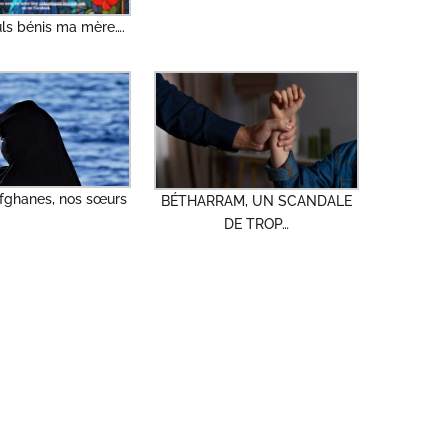
uls bénis ma mère….
ghanes, nos sœurs
BÉTHARRAM, UN SCANDALE
DE TROP…