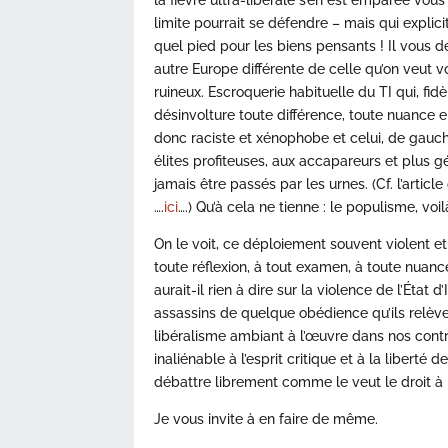
limite pourrait se défendre – mais qui expl
quel pied pour les biens pensants ! Il vous d
autre Europe différente de celle qu’on veut v
ruineux. Escroquerie habituelle du TI qui, fid
désinvolture toute différence, toute nuance en
donc raciste et xénophobe et celui, de gauch
élites profiteuses, aux accapareurs et plus 
jamais être passés par les urnes. (Cf. l’artic
….
ici
….) Qu’à cela ne tienne : le populisme, voil
On le voit, ce déploiement souvent violent e
toute réflexion, à tout examen, à toute nuance
aurait-il rien à dire sur la violence de l’État
assassins de quelque obédience qu’ils relève
libéralisme ambiant à l’œuvre dans nos contr
inaliénable à l’esprit critique et à la liberté d
débattre librement comme le veut le droit à l
Je vous invite à en faire de même.