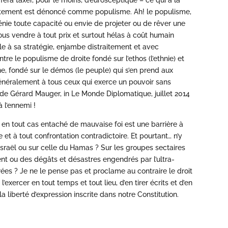
icitement est dénoncé comme populisme. Ah! le populisme,
énie toute capacité ou envie de projeter ou de rêver une
ous vendre à tout prix et surtout hélas à coût humain
èle à sa stratégie, enjambe distraitement et avec
tre le populisme de droite fondé sur l’ethos (l’ethnie) et
e, fondé sur le démos (le peuple) qui s’en prend aux
généralement à tous ceux qui exerce un pouvoir sans
le de Gérard Mauger, in Le Monde Diplomatique, juillet 2014
à l’ennemi !
t en tout cas entaché de mauvaise foi est une barrière à
 et à tout confrontation contradictoire. Et pourtant… n’y
 d’Israël ou sur celle du Hamas ? Sur les groupes sectaires
nt ou des dégâts et désastres engendrés par l’ultra-
ées ? Je ne le pense pas et proclame au contraire le droit
e l’exercer en tout temps et tout lieu, d’en tirer écrits et d’en
a liberté d’expression inscrite dans notre Constitution.