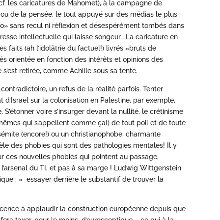
e (cf. les caricatures de Mahomet), à la campagne de
s ou de la pensée, le tout appuyé sur des médias le plus
nfo» sans recul ni réflexion et désespérément tombés dans
esse intellectuelle qui laisse songeur… La caricature en
aits (ah l’idolâtrie du factuel!) livrés «bruts de
 orientée en fonction des intérêts et opinions des
ce s’est retirée, comme Achille sous sa tente.
contradictoire, un refus de la réalité parfois. Tenter
tat d’Israël sur la colonisation en Palestine, par exemple,
e. S’étonner voire s’insurger devant la nullité, le crétinisme
-mêmes qui s’appellent comme ça!) de tout poil et de toute
isémite (encore!) ou un christianophobe, charmante
dèle des phobies qui sont des pathologies mentales! Il y
sur ces nouvelles phobies qui pointent au passage,
l’arsenal du TI, et pas à sa marge ! Ludwig Wittgenstein
ique : « essayer derrière le substantif de trouver la
ticence à applaudir la construction européenne depuis que
 fera taxer, pour le moins, d’eurosceptique – ce qui à la