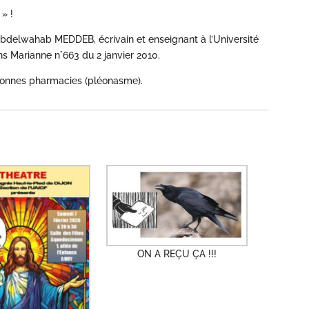
 » !
e Abdelwahab MEDDEB, écrivain et enseignant à l’Université
ans Marianne n°663 du 2 janvier 2010.
s bonnes pharmacies (pléonasme).
ON A REÇU ÇA !!!