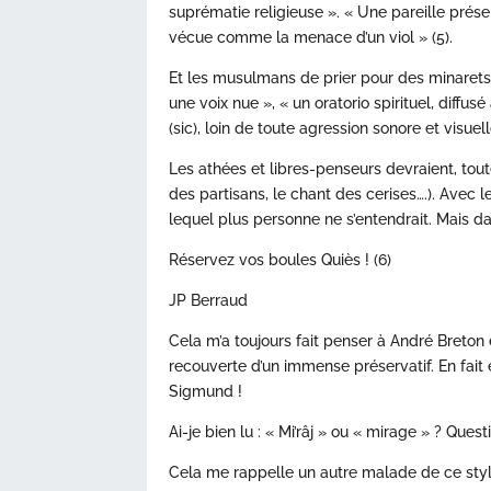
suprématie religieuse ». « Une pareille prés
vécue comme la menace d’un viol » (5).
Et les musulmans de prier pour des minarets
une voix nue », « un oratorio spirituel, diff
(sic), loin de toute agression sonore et visuell
Les athées et libres-penseurs devraient, toute
des partisans, le chant des cerises….). Avec l
lequel plus personne ne s’entendrait. Mais da
Réservez vos boules Quiès ! (6)
JP Berraud
Cela m’a toujours fait penser à André Breton 
recouverte d’un immense préservatif. En fait e
Sigmund !
Ai-je bien lu : « Mi’râj » ou « mirage » ? Ques
Cela me rappelle un autre malade de ce styl