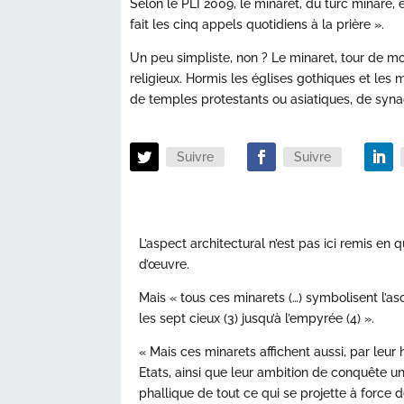
Selon le PLI 2009, le minaret, du turc minare,
fait les cinq appels quotidiens à la prière ».
Un peu simpliste, non ? Le minaret, tour de 
religieux. Hormis les églises gothiques et les 
de temples protestants ou asiatiques, de synag
Suivre
Suivre
L’aspect architectural n’est pas ici remis en
d’œuvre.
Mais « tous ces minarets (…) symbolisent l’asc
les sept cieux (3) jusqu’à l’empyrée (4) ».
« Mais ces minarets affichent aussi, par leur 
Etats, ainsi que leur ambition de conquête un
phallique de tout ce qui se projette à force 