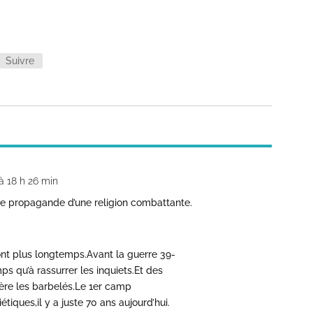
Suivre
 à 18 h 26 min
de propagande d’une religion combattante.
ont plus longtemps.Avant la guerre 39-
ps qu’à rassurrer les inquiets.Et des
ière les barbelés.Le 1er camp
iétiques,il y a juste 70 ans aujourd’hui.