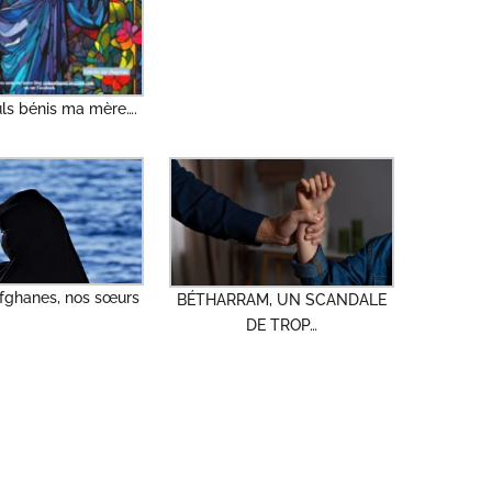
uls bénis ma mère….
ghanes, nos sœurs
BÉTHARRAM, UN SCANDALE
DE TROP…