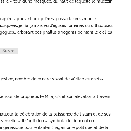
 est la « tour d’une mosquée, du haut de laquelle le muezzin
mosquée, appelant aux prières, possède un symbole
mosquées, je n’ai jamais vu d’églises romanes ou orthodoxes,
ogues… arborant ces phallus arrogants pointant le ciel. (1)
Suivre
 question, nombre de minarets sont de véritables chefs-
ension de prophète, le Mi’râj (2), et son élévation à travers
hauteur, la célébration de la puissance de l’islam et de ses
iverselle ». Il s’agit d’un « symbole de domination
de génésique pour enfanter l’hégémonie politique et de la