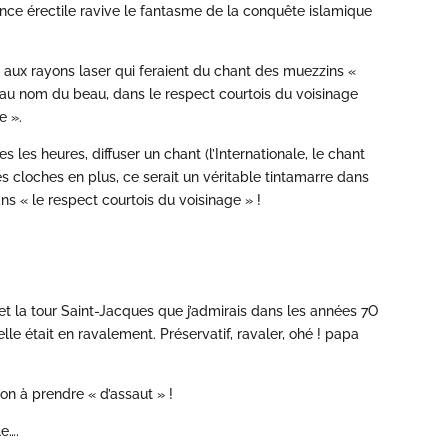
ence érectile ravive le fantasme de la conquête islamique
 aux rayons laser qui feraient du chant des muezzins «
usé au nom du beau, dans le respect courtois du voisinage
e ».
s les heures, diffuser un chant (l’Internationale, le chant
es cloches en plus, ce serait un véritable tintamarre dans
ns « le respect courtois du voisinage » !
et la tour Saint-Jacques que j’admirais dans les années 7O
lle était en ravalement. Préservatif, ravaler, ohé ! papa
tion à prendre « d’assaut » !
e….