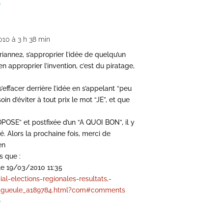
e
2010 à 3 h 38 min
ianne2, s’approprier l’idée de quelqu’un
en approprier l’invention, c’est du piratage,
’effacer derrière l’idée en s’appelant “peu
soin d’éviter à tout prix le mot “JE”, et que
OPOSE” et postfixée d’un “A QUOI BON”, il y
. Alors la prochaine fois, merci de
en
s que :
le 19/03/2010 11:35
l-elections-regionales-resultats,-
de-gueule_a189784.html?com#comments
e