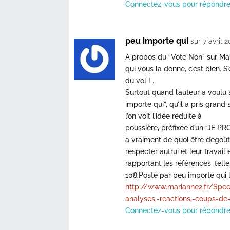
Connectez-vous pour répondr
peu importe qui
sur 7 avril 
A propos du “Vote Non” sur Mar
qui vous la donne, c’est bien. S’
du vol !…
Surtout quand l’auteur a voulu s
importe qui”, qu’il a pris grand 
l’on voit l’idée réduite à
poussière, préfixée d’un “JE PR
a vraiment de quoi être dégoûté
respecter autrui et leur travail 
rapportant les références, telle
108.Posté par peu importe qui 
http://www.marianne2.fr/Specia
analyses,-reactions,-coups-
Connectez-vous pour répondr