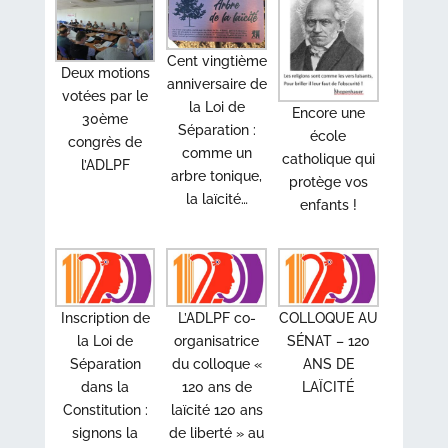
Cent vingtième
Deux motions
anniversaire de
votées par le
la Loi de
Encore une
30ème
Séparation :
école
congrès de
comme un
catholique qui
l’ADLPF
arbre tonique,
protège vos
la laïcité…
enfants !
Inscription de
L’ADLPF co-
COLLOQUE AU
la Loi de
organisatrice
SÉNAT – 120
Séparation
du colloque «
ANS DE
dans la
120 ans de
LAÏCITÉ
Constitution :
laïcité 120 ans
signons la
de liberté » au