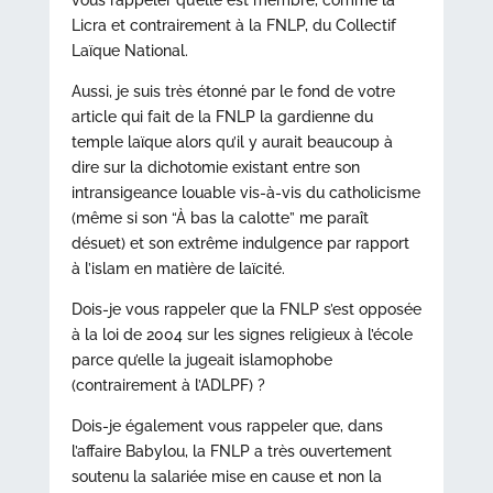
vous rappeler qu’elle est membre, comme la
Licra et contrairement à la FNLP, du Collectif
Laïque National.
Aussi, je suis très étonné par le fond de votre
article qui fait de la FNLP la gardienne du
temple laïque alors qu’il y aurait beaucoup à
dire sur la dichotomie existant entre son
intransigeance louable vis-à-vis du catholicisme
(même si son “À bas la calotte” me paraît
désuet) et son extrême indulgence par rapport
à l’islam en matière de laïcité.
Dois-je vous rappeler que la FNLP s’est opposée
à la loi de 2004 sur les signes religieux à l’école
parce qu’elle la jugeait islamophobe
(contrairement à l’ADLPF) ?
Dois-je également vous rappeler que, dans
l’affaire Babylou, la FNLP a très ouvertement
soutenu la salariée mise en cause et non la